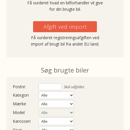
Få vurderet hvad en bilforhandler vil give
for din brugte bil.
Afgift ved import
Få vurderet registreringsafgiften ved
import af brugt bil fra andet EU land.
Søg brugte biler
nummer
Skal udfyldes
Kategori
Mærke
Model
Karosseri
Gear