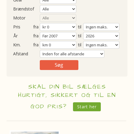
Brændstof
Motor
Pris
fra
til
Årgang
fra
til
ometer
fra
til
Afstand
SKAL DIN BIL SÆLGES
HURTIGT, SIKKERT OG TIL EN
GOD PRIS?
Start her