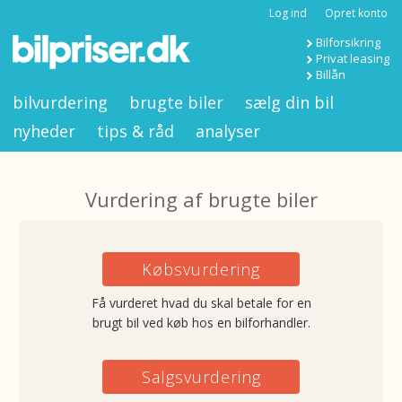
Log ind
Opret konto
Bilforsikring
Privat leasing
Billån
bilvurdering
brugte biler
sælg din bil
nyheder
tips & råd
analyser
Vurdering af brugte biler
Købsvurdering
Få vurderet hvad du skal betale for en
brugt bil ved køb hos en bilforhandler.
Salgsvurdering