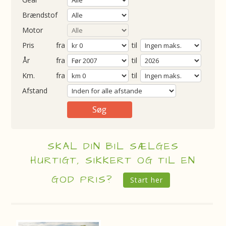
Brændstof
Motor
Pris
fra
til
Årgang
fra
til
ometer
fra
til
Afstand
SKAL DIN BIL SÆLGES
HURTIGT, SIKKERT OG TIL EN
GOD PRIS?
Start her