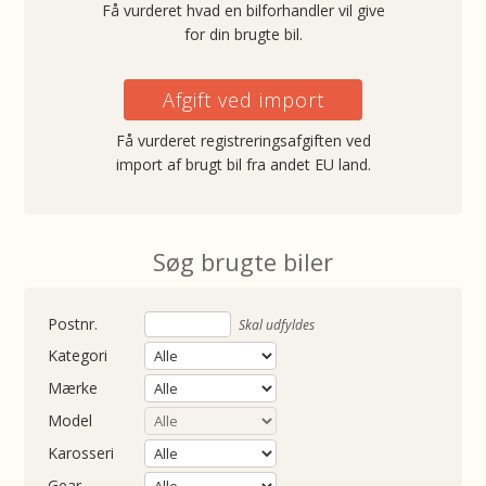
Få vurderet hvad en bilforhandler vil give
for din brugte bil.
Afgift ved import
Få vurderet registreringsafgiften ved
import af brugt bil fra andet EU land.
Søg brugte biler
nummer
Skal udfyldes
Kategori
Mærke
Model
Karosseri
Gear