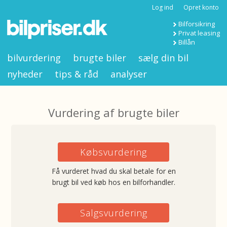
Log ind
Opret konto
Bilforsikring
Privat leasing
Billån
bilvurdering
brugte biler
sælg din bil
nyheder
tips & råd
analyser
Vurdering af brugte biler
Købsvurdering
Få vurderet hvad du skal betale for en
brugt bil ved køb hos en bilforhandler.
Salgsvurdering