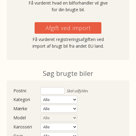
Få vurderet hvad en bilforhandler vil give
for din brugte bil.
Afgift ved import
Få vurderet registreringsafgiften ved
import af brugt bil fra andet EU land.
Søg brugte biler
nummer
Skal udfyldes
Kategori
Mærke
Model
Karosseri
Gear