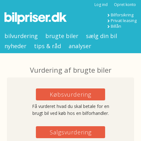
Log ind
Opret konto
Bilforsikring
Privat leasing
Billån
bilvurdering
brugte biler
sælg din bil
nyheder
tips & råd
analyser
Vurdering af brugte biler
Købsvurdering
Få vurderet hvad du skal betale for en
brugt bil ved køb hos en bilforhandler.
Salgsvurdering