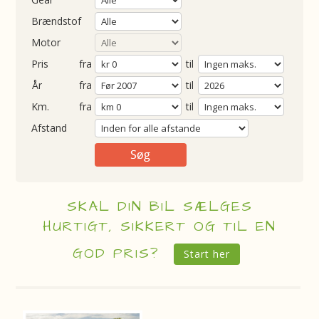
Brændstof
Motor
Pris
fra
til
Årgang
fra
til
ometer
fra
til
Afstand
SKAL DIN BIL SÆLGES
HURTIGT, SIKKERT OG TIL EN
GOD PRIS?
Start her