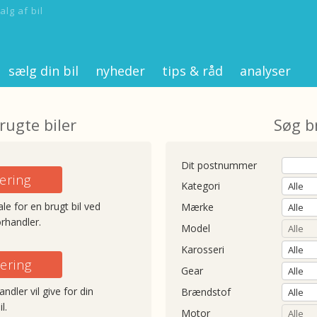
alg af bil
sælg din bil
nyheder
tips & råd
analyser
rugte biler
Søg b
Dit postnummer
ering
Kategori
le for en brugt bil ved
Mærke
orhandler.
Model
Karosseri
ering
Gear
ndler vil give for din
Brændstof
l.
Motor