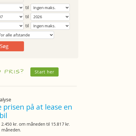
til
til
til
D PRIS?
Start her
alyse
e prisen på at lease en
bil
 2.450 kr. om måneden til 15.817 kr.
 måneden.