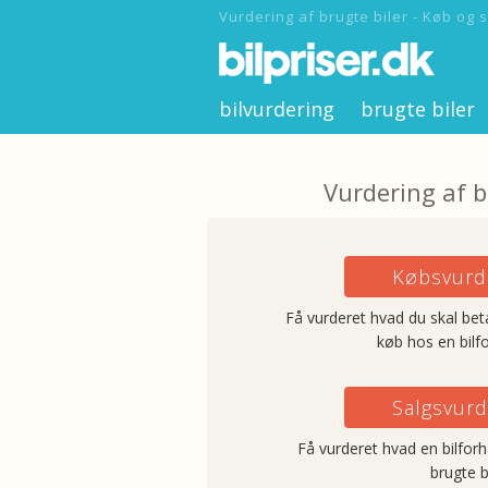
Vurdering af brugte biler - Køb og s
bilvurdering
brugte biler
Vurdering af b
Købsvurd
Få vurderet hvad du skal beta
køb hos en bilf
Salgsvurd
Få vurderet hvad en bilforha
brugte bi