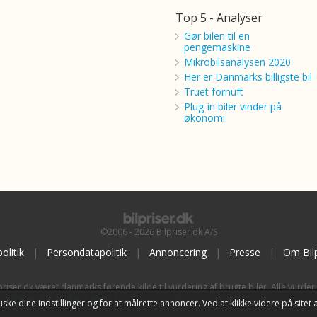
Top 5 - Analyser
Gør bilen til en
pengemaskine
Mikrobilsanalysen 2020
Her er Danmarks billigste bil
Truet fornuft
Plug-in biler vinder på
økonomi
©2006 - 2026 Bilpriser.dk A/S
olitik
|
Persondatapolitik
|
Annoncering
|
Presse
|
Om Bilp
priser.dk været danmarks førende kilde til vurdering af brugte biler. Alle vurder
BilpriserPro Prisberegning
, bilbranchens uafhængige værktøj til bilvurdering.
t huske dine indstillinger og for at målrette annoncer. Ved at klikke videre på si