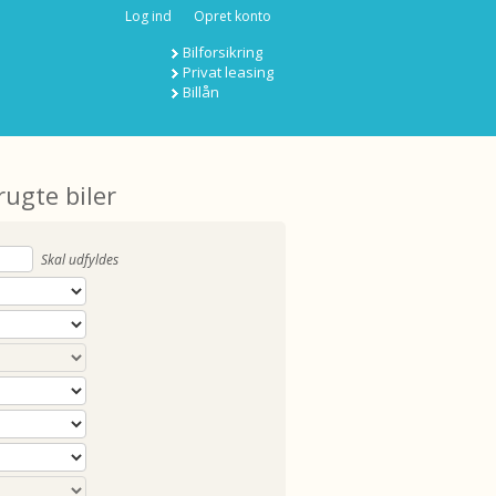
Log ind
Opret konto
Bilforsikring
Privat leasing
Billån
rugte biler
Skal udfyldes