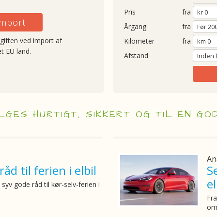
Pris
fra
 import
Årgang
fra
fgiften ved import af
Kilometer
fra
et EU land.
Afstand
LGES HURTIGT, SIKKERT OG TIL EN GO
An
åd til ferien i elbil
S
el
 syv gode råd til kør-selv-ferien i
Fra
om