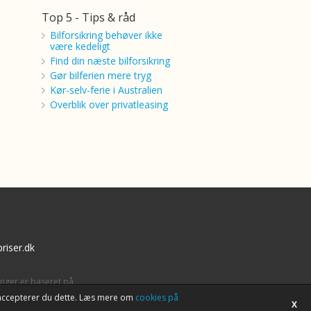
Top 5 - Tips & råd
Bilforsikring behøver ikke
være kedeligt
Find din næste bilforsikring
Gør bilferien mere tryg
Kør-selv-ferie i Australien
Overblik over privatleasing
riser.dk
inger er baseret på
tet accepterer du dette. Læs mere om
cookies på
X