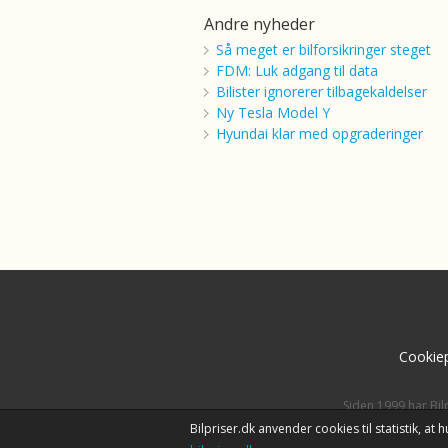
Andre nyheder
Så meget er bilforsikringer steget
FDM: Luk adgang til data
Bilister ignorerer tilbagekaldelser
Ny Tesla Model Y
Hyundai klar med opgraderinger
Cookiep
Siden 1999 har Bil
Bilpriser.dk anvender cookies til statistik, a