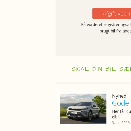
Afgift ved
Få vurderet registreringsa
brugt bil fra and
SKAL DIN BIL SÆ
Nyhed
Gode r
Her får du
elbil.
3. juli 2026