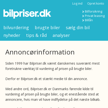
Log ind
Opret konto
Bilforsikring
Privat leasing
Billån
bilvurdering
brugte biler
sælg din bil
nyheder
tips & råd
analyser
Annoncørinformation
Siden 1999 har Bilpriser.dk været danskernes suverænt mest
foretrukne værktøj til vurdering af prisen på brugte biler.
Derfor er Bilpriser.dk et stærkt medie til din annonce.
Med andre ord, Bilpriser.dk er Danmarks førende kilde til
vurdering af prisen på brugte biler, og et enestående sted at
annoncere, hvis man vil have indflydelse på det næste bilkøb.