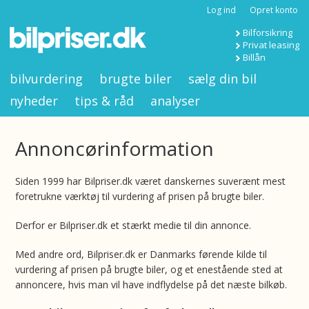
Log ind
Opret konto
Bilforsikring
Privat leasing
Billån
bilvurdering
brugte biler
sælg din bil
nyheder
tips & råd
analyser
Annoncørinformation
Siden 1999 har Bilpriser.dk været danskernes suverænt mest
foretrukne værktøj til vurdering af prisen på brugte biler.
Derfor er Bilpriser.dk et stærkt medie til din annonce.
Med andre ord, Bilpriser.dk er Danmarks førende kilde til
vurdering af prisen på brugte biler, og et enestående sted at
annoncere, hvis man vil have indflydelse på det næste bilkøb.