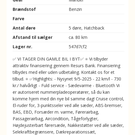
Brændstof
Benzin
Farve
Antal døre
5 døre, Hatchback
Afstand til sælger
ca. 80 km
Lager nr.
547d7cf2
✅ VI TAGER DIN GAMLE BIL I BYT✅ ⭐ Vi tilbyder
attraktiv finansiering gennem Resurs Bank. Finansiering
tilbydes med eller uden udbetaling. Kontakt os for et
tilbud. ⭐ ✅Highlights: - Nysynet 9/5-2025 - 22 km/l - 730
kr./ halvårligt - Fuld service - Sædevarme - Bluetooth Vi
er autoriseret nummerpladeoperatører, så du kan
komme hjem med din nye bil samme dag! Cruise control,
El-ruder for, 3-punktsseler ved alle sæder, ABS-bremser,
BAS, EBD, Forsæder m. varme, Førerairbag,
Passagerairbag, Aircondition, Tågeforlygter,
Højdejusterbart førersæde, Nakkestøtter ved alle sæder,
Selekraftbegrænsere, Dækreparationssæt,