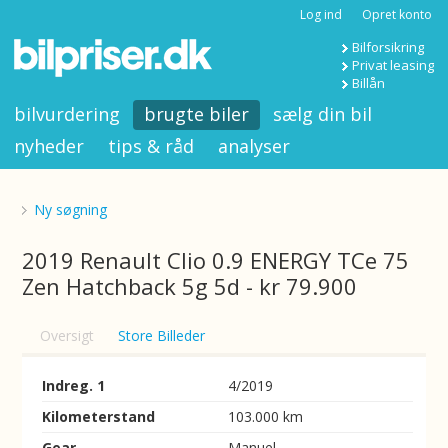
Log ind
Opret konto
Bilforsikring
Privat leasing
Billån
bilvurdering
brugte biler
sælg din bil
nyheder
tips & råd
analyser
Ny søgning
2019 Renault Clio 0.9 ENERGY TCe 75
Zen Hatchback 5g 5d - kr 79.900
Oversigt
Store Billeder
Indreg. 1
4/2019
Kilometerstand
103.000 km
Gear
Manuel