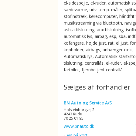
el-sidespejle, el-ruder, automatisk st
sædevarme, udv. temp. måler, split
stofindtræk, kørecomputer, håndfrit t
musikstreaming via bluetooth, naviga
usb-a tilslutning, aux tilslutning, isofix
automatisk lys, airbag, esp, sba, ind
kofangere, højde just. rat, el just. for
kopholder, airbags, anhængertræk,
Automatisk lys, Automatisk start/st
tilslutning, centrallås, el-ruder, el-spe
fartpilot, fjernbetjent centrallå
Sælges af forhandler
BN Auto og Service A/S
Holsteinborgvej 2
4243 Rude
70 25 01 95
www.bnauto.dk
Vis på kort