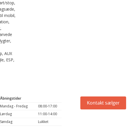
art/stop,
bagsæde,
il mobil,
tion,
,
farvede
lygter,
op, AUX
jle, ESP,
Åbningstider
Mandag - Fredag
08:00-17:00
Lørdag
11:00-14:00
Søndag
Lukket