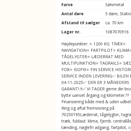
Farve
Sølvmetal
Antal døre
5 døre, Stati
Afstand til sælger
ca. 70 km
Lager nr.
1087070916
Højdepunkter: ⭐ 1200 KG. TRÆK⭐
NAVIGATION⭐ FARTPILOT⭐ KLIMA
TÅGELYGTER⭐ LÆDERRAT MED
MULTIFUNKTION⭐ TAGRAILS⭐ SÆ
FOR⭐ ISOFIX⭐ FIN SERVICE HISTORI
SERVICE INDEN LEVERING✅ BILEN 
04-11-2025✅ DER ER 3 MÅNEDERS
GARANTI !!✅ VI TAGER gerne din brugt
bytte uanset årgang og kilometer.??
Finansiering både med & uden udbet
Ring og aftal fremvisning på
70250195Læderrat, tågelygter, tagræ
træk, fuldaut. klima, fjernb. centrallås
tænding, nøglefri adgang, fartpilot, c