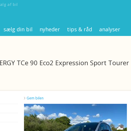
alg af bil
sælg din bil
nyheder
tips & råd
analyser
NERGY TCe 90 Eco2 Expression Sport Tourer
Gem bilen