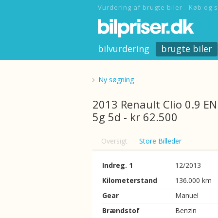
Vurdering af brugte biler - Køb og s
bilvurdering
brugte biler
Ny søgning
2013 Renault Clio 0.9 E
5g 5d - kr 62.500
Oversigt
Store Billeder
Indreg. 1
12/2013
Kilometerstand
136.000 km
Gear
Manuel
Brændstof
Benzin