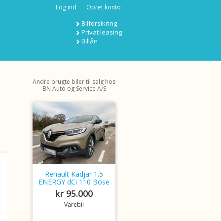
Log ind
Opret konto
Bilforsikring
Privat leasing
Billån
Andre brugte biler til salg hos
BN Auto og Service A/S
Renault Kadjar 1.5
ENERGY dCi 110 Bose
kr 95.000
Varebil