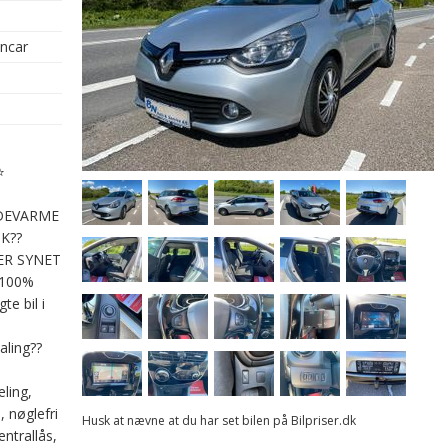
oncar
⭐
DEVARME
K??️
ER SYNET
 100%
e bil i
aling??
ling,
, nøglefri
Husk at nævne at du har set bilen på Bilpriser.dk
entrallås,