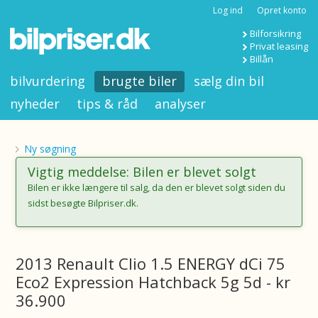
Log ind
Opret konto
Bilforsikring
Privat leasing
Billån
bilvurdering
brugte biler
sælg din bil
nyheder
tips & råd
analyser
Ny søgning
Vigtig meddelse: Bilen er blevet solgt
Bilen er ikke længere til salg, da den er blevet solgt siden du
sidst besøgte Bilpriser.dk.
2013 Renault Clio 1.5 ENERGY dCi 75
Eco2 Expression Hatchback 5g 5d - kr
36.900