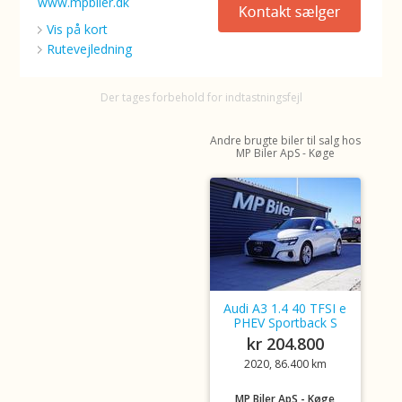
www.mpbiler.dk
Vis på kort
Rutevejledning
Der tages forbehold for indtastningsfejl
Andre brugte biler til salg hos
MP Biler ApS - Køge
Audi A3 1.4 40 TFSI e
PHEV Sportback S
kr 204.800
2020, 86.400 km
MP Biler ApS - Køge