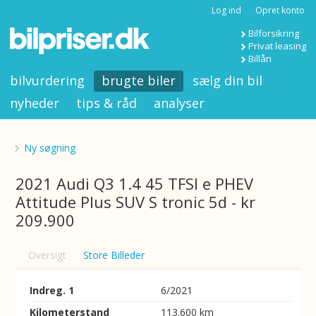
Log ind
Opret konto
Bilforsikring
Privat leasing
Billån
bilvurdering
brugte biler
sælg din bil
nyheder
tips & råd
analyser
Ny søgning
2021 Audi Q3 1.4 45 TFSI e PHEV
Attitude Plus SUV S tronic 5d - kr
209.900
Oversigt
Store Billeder
Indreg. 1
6/2021
Kilometerstand
113.600 km