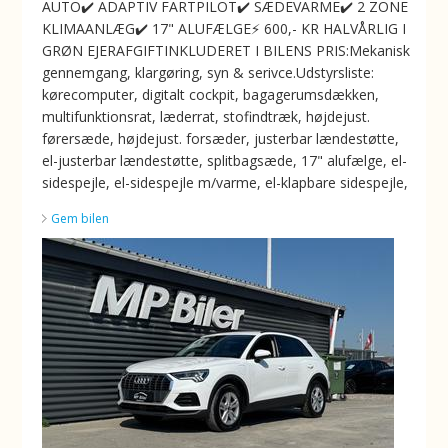
AUTO✔️ ADAPTIV FARTPILOT✔️ SÆDEVARME✔️ 2 ZONE
KLIMAANLÆG✔️ 17" ALUFÆLGE⚡️ 600,- KR HALVÅRLIG I
GRØN EJERAFGIFTINKLUDERET I BILENS PRIS:Mekanisk
gennemgang, klargøring, syn & serivce.Udstyrsliste:
kørecomputer, digitalt cockpit, bagagerumsdækken,
multifunktionsrat, læderrat, stofindtræk, højdejust.
førersæde, højdejust. forsæder, justerbar lændestøtte,
el-justerbar lændestøtte, splitbagsæde, 17" alufælge, el-
sidespejle, el-sidespejle m/varme, el-klapbare sidespejle,
Gem bilen