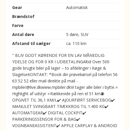
Gear
Automatisk
Brændstof
Farve
Antal døre
5 døre, SUV
Afstand til sælger
ca. 110 km
" BLIV GODT KØRENDE FOR EN LAV MÅNEDLIG
YDELSE OG FOR 0 KR I UDBETALINGAltid Over 500
gode brugte biler på lager – to afdelinger i Køge &
SlagelseKONTAKT: *Book din prøvekørsel på telefon 56
63 52 52 eller mail direkte på mail -
mpbiler@live.dkwww.mpbiler.dkVi tager alle biler i bytte.⭐
Highlight af udstyr ⭐Rækkevide på ren el 51 km⛽️
OPGIVET TIL 36,1 KM/L✔️ AJOURFØRT SERVICEBOG✔️
MANULET SVINGBART TRÆKKROG TIL 1.400 KG✔️
AUTOMATGEAR✔️ DIGITAL COCKPIT✔️
PARKERINGSSENSOR FOR & BAG✔️
VOGNBANEASSISTENT✔️ APPLE CARPLAY & ANDROID