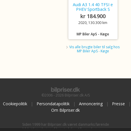
Audi A3 1.4 40 TFSI e
PHEV Sportback S
kr 184.900
2020, 130.300 km
MP Biler ApS - Køge
Vis alle brugte biler til salg hos
MP Biler ApS - Køge
©2006 - 2026 Bilpriser.dk A/S
Cookiepolitik
|
Persondatapolitik
|
Annoncering
|
Presse
|
Om Bilpriser.dk
Siden 1999 har Bilpriser.dk været danmarks førende
kilde til vurdering af brugte biler. Alle vurderinger er