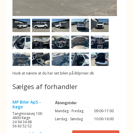
Husk at nævne at du har set bilen på Bilpriser.dk
Sælges af forhandler
MP Biler ApS -
Åbningstider
Køge
Mandag - Fredag
09:00-17:00
Tangmosevej 100
4600 Køge
Lørdag - Søndag
10:00-16:00
24 94 34 68
56 63 52 52