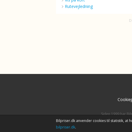
Rutevejledning
D
Cookiep
Siden 1999 har Bil
Bilpriser.dk anvender cookies til statistik, a
bilpriser.dk
.