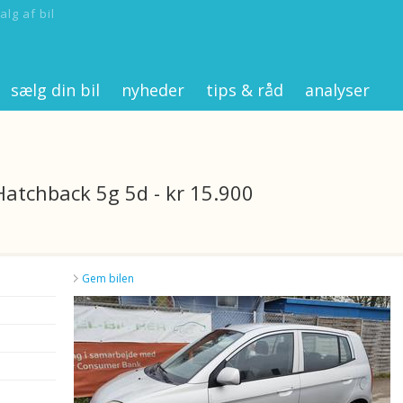
alg af bil
sælg din bil
nyheder
tips & råd
analyser
Hatchback 5g 5d - kr 15.900
Gem bilen