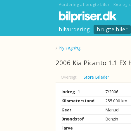
Vurdering af brugte biler - Køb og s
bilvurdering
brugte biler
Ny søgning
2006 Kia Picanto 1.1 EX 
Oversigt
Store Billeder
Indreg. 1
7/2006
Kilometerstand
255.000 km
Gear
Manuel
Brændstof
Benzin
Farve