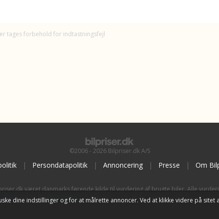
er tages forbehold for indtastningsfejl
©2006 - 2026 Bilpriser.dk A/S
olitik
|
Persondatapolitik
|
Annoncering
|
Presse
|
Om Bilp
priser.dk været danmarks førende kilde til vurdering af brugte biler. Alle vurder
BilpriserPro Prisberegning
, bilbranchens uafhængige værktøj til bilvurdering.
t huske dine indstillinger og for at målrette annoncer. Ved at klikke videre på si