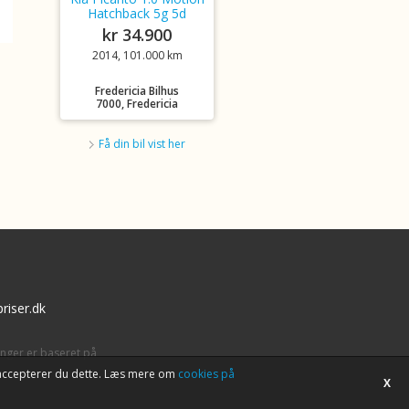
Hatchback 5g 5d
kr 34.900
2014, 101.000 km
Fredericia Bilhus
7000, Fredericia
Få din bil vist her
riser.dk
inger er baseret på
tet accepterer du dette. Læs mere om
cookies på
X