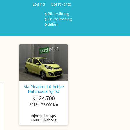
Log ind
Opret konto
Bilforsikring
Privat leasing
Billån
Kia Picanto 1.0 Active
Hatchback 5g 5d
kr 24.700
2013, 172.000 km
Njord Biler ApS
8600, Silkeborg