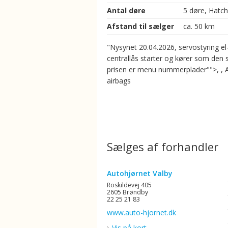
Antal døre
5 døre, Hatc
Afstand til sælger
ca. 50 km
"Nysynet 20.04.2026, servostyring el
centrallås starter og kører som den 
prisen er menu nummerplader"">, , 
airbags
Sælges af forhandler
Autohjørnet Valby
Roskildevej 405
2605 Brøndby
22 25 21 83
www.auto-hjornet.dk
Vis på kort