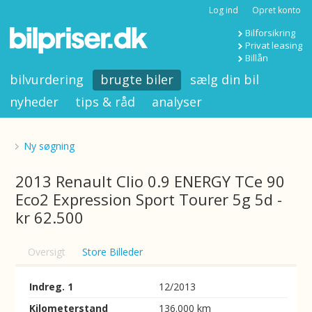
Log ind
Opret konto
Bilforsikring
Privat leasing
Billån
bilvurdering
brugte biler
sælg din bil
nyheder
tips & råd
analyser
Ny søgning
2013 Renault Clio 0.9 ENERGY TCe 90
Eco2 Expression Sport Tourer 5g 5d -
kr 62.500
Oversigt
Store Billeder
Indreg. 1
12/2013
Kilometerstand
136.000 km