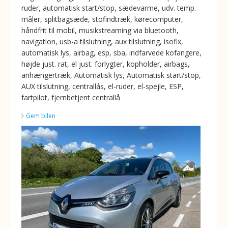
ruder, automatisk start/stop, sædevarme, udv. temp.
måler, splitbagsæde, stofindtræk, kørecomputer,
håndfrit til mobil, musikstreaming via bluetooth,
navigation, usb-a tilslutning, aux tilslutning, isofix,
automatisk lys, airbag, esp, sba, indfarvede kofangere,
højde just. rat, el just. forlygter, kopholder, airbags,
anhængertræk, Automatisk lys, Automatisk start/stop,
AUX tilslutning, centrallås, el-ruder, el-spejle, ESP,
fartpilot, fjernbetjent centrallå
Gem bilen