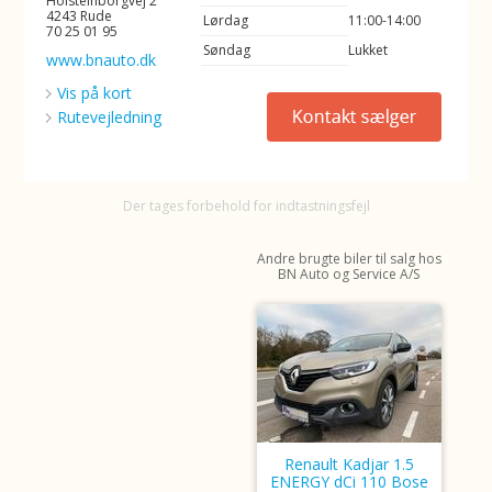
Holsteinborgvej 2
4243 Rude
Lørdag
11:00-14:00
70 25 01 95
Søndag
Lukket
www.bnauto.dk
Vis på kort
Rutevejledning
Der tages forbehold for indtastningsfejl
Andre brugte biler til salg hos
BN Auto og Service A/S
Renault Kadjar 1.5
ENERGY dCi 110 Bose