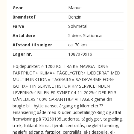
Gear
Manuel
Brændstof
Benzin
Farve
Sølvmetal
Antal døre
5 døre, Stationcar
Afstand til sælger
ca. 70 km
Lager nr.
1087070916
Højdepunkter: ⭐ 1200 KG. TRÆK⭐ NAVIGATION⭐
FARTPILOT⭐ KLIMA⭐ TÅGELYGTER⭐ LÆDERRAT MED
MULTIFUNKTION⭐ TAGRAILS⭐ SÆDEVARME FOR⭐
ISOFIX⭐ FIN SERVICE HISTORIK??️ SERVICE INDEN
LEVERING✅ BILEN ER SYNET 04-11-2025✅ DER ER 3
MÅNEDERS 100% GARANTI !!✅ VI TAGER gerne din
brugte bil i bytte uanset årgang og kilometer.??
Finansiering både med & uden udbetaling??Ring og aftal
fremvisning på 70250195Læderrat, tågelygter, tagræling,
træk, fuldaut. klima, fjernb. centrallås, nøglefri tænding,
nøglefri adgang, fartpilot, centrallås, el-sidespejle, el-