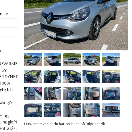
oncar
⭐
DEVARME
K??️
ER SYNET
 100%
e bil i
aling??
ling,
, nøglefri
Husk at nævne at du har set bilen på Bilpriser.dk
entrallås,