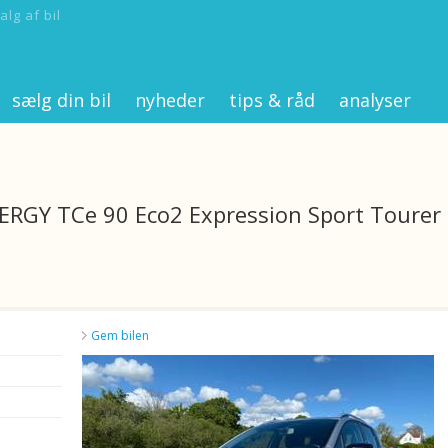
alg af bil
sælg din bil
nyheder
tips & råd
analyser
NERGY TCe 90 Eco2 Expression Sport Tourer
Gem bilen