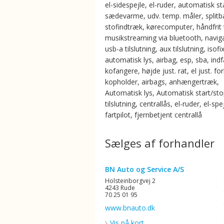
el-sidespejle, el-ruder, automatisk st
sædevarme, udv. temp. måler, split
stofindtræk, kørecomputer, håndfrit t
musikstreaming via bluetooth, naviga
usb-a tilslutning, aux tilslutning, isofix
automatisk lys, airbag, esp, sba, ind
kofangere, højde just. rat, el just. for
kopholder, airbags, anhængertræk,
Automatisk lys, Automatisk start/st
tilslutning, centrallås, el-ruder, el-spe
fartpilot, fjernbetjent centrallå
Sælges af forhandler
BN Auto og Service A/S
Holsteinborgvej 2
4243 Rude
70 25 01 95
www.bnauto.dk
Vis på kort