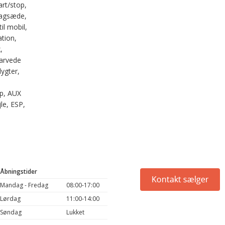
art/stop,
bagsæde,
il mobil,
tion,
,
farvede
lygter,
op, AUX
jle, ESP,
Åbningstider
Mandag - Fredag
08:00-17:00
Lørdag
11:00-14:00
Søndag
Lukket