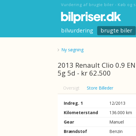
Vurdering af brugte biler - Køb og s
bilvurdering
brugte biler
Ny søgning
2013 Renault Clio 0.9 E
5g 5d - kr 62.500
Oversigt
Store Billeder
Indreg. 1
12/2013
Kilometerstand
136.000 km
Gear
Manuel
Brændstof
Benzin