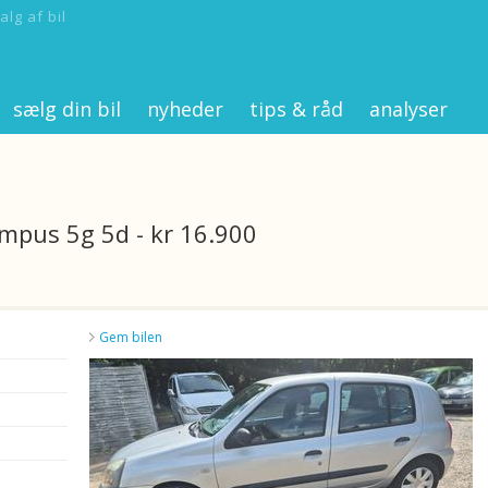
alg af bil
sælg din bil
nyheder
tips & råd
analyser
mpus 5g 5d - kr 16.900
Gem bilen