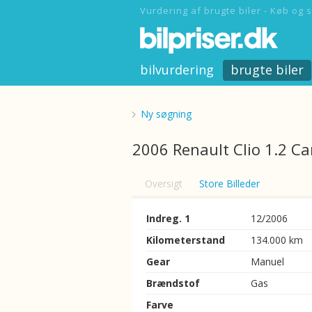
Vurdering af brugte biler - Køb og s
bilvurdering
brugte biler
Ny søgning
2006 Renault Clio 1.2 Ca
Oversigt
Store Billeder
Indreg. 1
12/2006
Kilometerstand
134.000 km
Gear
Manuel
Brændstof
Gas
Farve