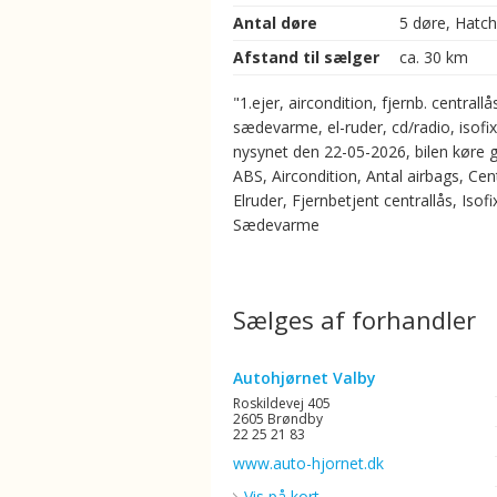
Antal døre
5 døre, Hatc
Afstand til sælger
ca. 30 km
"1.ejer, aircondition, fjernb. centrallå
sædevarme, el-ruder, cd/radio, isofix
nysynet den 22-05-2026, bilen køre g
ABS, Aircondition, Antal airbags, Cent
Elruder, Fjernbetjent centrallås, Isofi
Sædevarme
Sælges af forhandler
Autohjørnet Valby
Roskildevej 405
2605 Brøndby
22 25 21 83
www.auto-hjornet.dk
Vis på kort