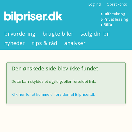
Log ind
Opret konto
Bilforsikring
Privat leasing
Billån
bilvurdering
brugte biler
sælg din bil
nyheder
tips & råd
analyser
Den ønskede side blev ikke fundet
Dette kan skyldes et ugyldigt eller forældet link.
Klik her for at komme til forsiden af Bilpriser.dk