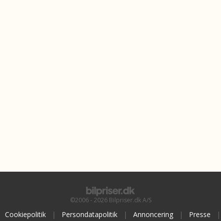
©2006 - 2026 Bilpriser.dk A/S
Cookiepolitik
|
Persondatapolitik
|
Annoncering
|
Presse
|