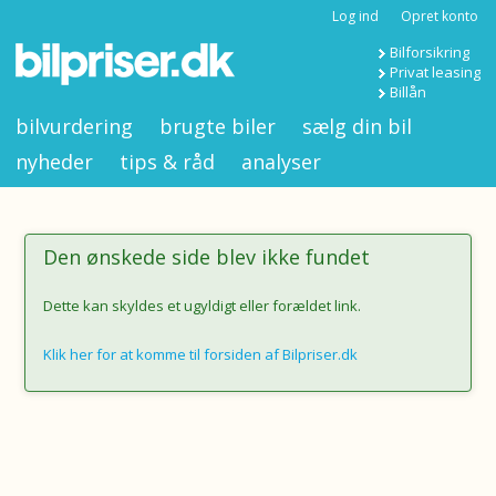
Log ind
Opret konto
Bilforsikring
Privat leasing
Billån
bilvurdering
brugte biler
sælg din bil
nyheder
tips & råd
analyser
Den ønskede side blev ikke fundet
Dette kan skyldes et ugyldigt eller forældet link.
Klik her for at komme til forsiden af Bilpriser.dk