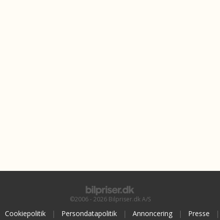
©2006 - 2026 Bilpriser.dk A/S
Cookiepolitik
|
Persondatapolitik
|
Annoncering
|
Presse
|