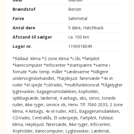
Brændstof
Benzin
Farve
Sølvmetal
Antal døre
5 døre, Hatchback
Afstand til sælger
ca. 100 km
Lager nr.
1190918049
*fuldaut. klima *2 zone klima *c.lås *fartpilot
*kørecomputer *infocenter *startspærre *varme i
forrude *udv. temp. måler *sædevarme *tidligere
undervognsbehandlet, *højdejust. førersæde *4x el-
ruder *el-spejle *cd/radio, *multifunktionsrat *tågelygter
lygtevasker, bagagerumsdækken, kopholder,
splitbagsæde, læderrat, 4 airbags, abs, servo, tonede
ruder, ikke ryger, service ok, Henv. Tlf. 7060 2033, 2 zone
klima, 4 Airbags, 4x el-ruder, ABS, Bagagerumsdækken,
CD/radio, Centrallås, El-sidespejle, Fartpilot, Fuldaut.
klima, Højdejust. førersæde, Ikke ryger, Infocenter,
Kopholder, Kørecomputer, Lygtevasker, Læderrat,