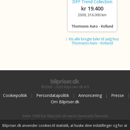
DPF Trend Collection
kr 19.400
2009, 316.000 km
Thomsens Auto - Kollund
Vis alle brugte biler til salg hos
Thomsens Auto - Kollund
©2006 - 2026 Bilpriser.dk A/S
Cookiepolitik
|
Persondatapolitik
|
Annoncering
|
Presse
|
Om Bilpriser.dk
Siden 1999 har Bilpriser.dk været danmarks førende
kilde til vurdering af brugte biler. Alle vurderinger er
baseret på
BilpriserPro Prisberegning
, bilbranchens
Bilpriser.dk anvender cookies til statistik, at huske dine indstillinger og for at
uafhængige værktøj til bilvurdering.