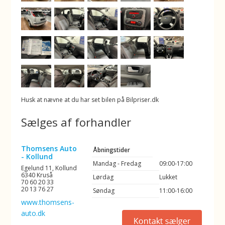
Husk at nævne at du har set bilen på Bilpriser.dk
Sælges af forhandler
Thomsens Auto
Åbningstider
- Kollund
Mandag - Fredag
09:00-17:00
Egelund 11, Kollund
6340 Kruså
Lørdag
Lukket
70 60 20 33
20 13 76 27
Søndag
11:00-16:00
www.thomsens-
auto.dk