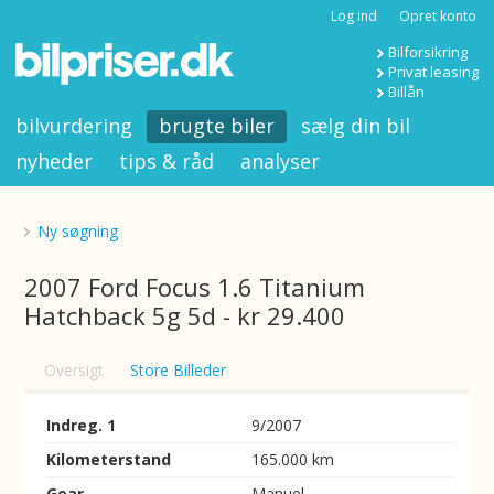
Log ind
Opret konto
Bilforsikring
Privat leasing
Billån
bilvurdering
brugte biler
sælg din bil
nyheder
tips & råd
analyser
Ny søgning
2007 Ford Focus 1.6 Titanium
Hatchback 5g 5d - kr 29.400
Oversigt
Store Billeder
Indreg. 1
9/2007
Kilometerstand
165.000 km
Gear
Manuel