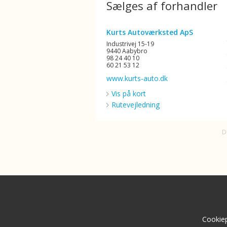
Sælges af forhandler
Kurts Autoværksted ApS
Industrivej 15-19
9440 Aabybro
98 24 40 10
60 21 53 12
www.kurts-auto.dk
Vis på kort
Rutevejledning
D
Cookiep