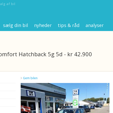
alg af bil
sælg din bil
nyheder
tips & råd
analyser
omfort Hatchback 5g 5d - kr 42.900
Gem bilen