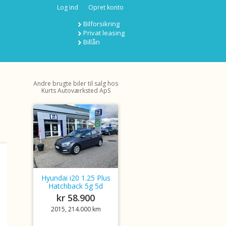
Log ind
Opret konto
Bilforsikring
Privat leasing
Billån
Andre brugte biler til salg hos
Kurts Autoværksted ApS
Hyundai i20 1.25 Plus
Hatchback 5g 5d
kr 58.900
2015, 214.000 km