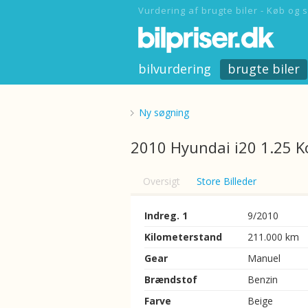
Vurdering af brugte biler - Køb og s
bilvurdering
brugte biler
Ny søgning
2010 Hyundai i20 1.25 K
Oversigt
Store Billeder
Indreg. 1
9/2010
Kilometerstand
211.000 km
Gear
Manuel
Brændstof
Benzin
Farve
Beige