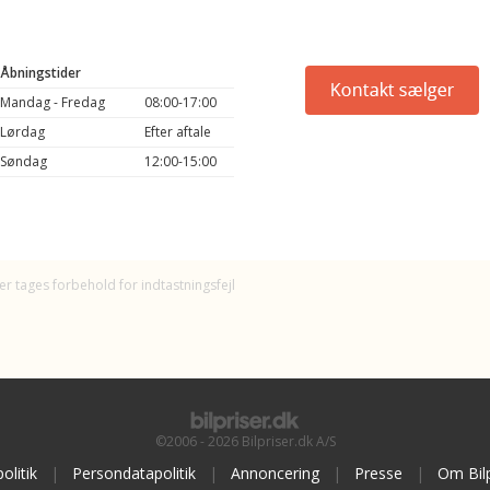
Åbningstider
Mandag - Fredag
08:00-17:00
Lørdag
Efter aftale
Søndag
12:00-15:00
er tages forbehold for indtastningsfejl
©2006 - 2026 Bilpriser.dk A/S
olitik
|
Persondatapolitik
|
Annoncering
|
Presse
|
Om Bilp