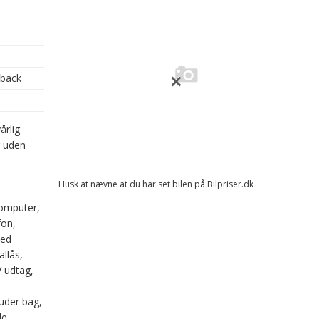
hback
årlig
r uden
Husk at nævne at du har set bilen på Bilpriser.dk
computer,
fon,
med
allås,
 udtag,
uder bag,
de,