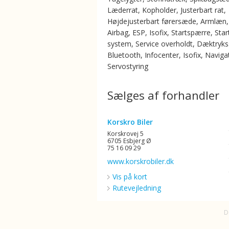
Læderrat, Kopholder, Justerbart rat,
Højdejusterbart førersæde, Armlæn,
Airbag, ESP, Isofix, Startspærre, Star
system, Service overholdt, Dæktryks
Bluetooth, Infocenter, Isofix, Naviga
Servostyring
Sælges af forhandler
Korskro Biler
Korskrovej 5
6705 Esbjerg Ø
75 16 09 29
www.korskrobiler.dk
Vis på kort
Rutevejledning
D