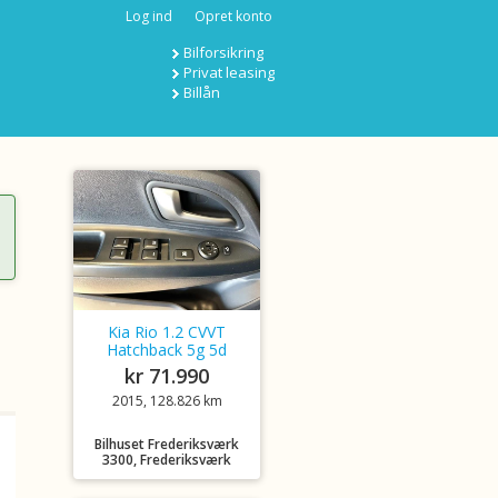
Log ind
Opret konto
Bilforsikring
Privat leasing
Billån
Kia Rio 1.2 CVVT
Hatchback 5g 5d
kr 71.990
2015, 128.826 km
Bilhuset Frederiksværk
3300, Frederiksværk