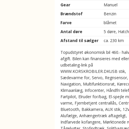
Gear
Manuel
Brændstof
Benzin
Farve
blåmet
Antal døre
5 døre, Hatc
Afstand til sælger
ca. 230 km
Topudstyret økonomisk bil 460.- halv
afgift. Bilen kan finansieres med elle
udbetaling-link på
WWW.KORSKROBILER.DKUSB stik,
Sædevarme for, Servo, Regnsensor,
Navigation, Multifunktionsrat, Køre
Klimaanlæg, Infocenter, Håndfri tele
Fartpilot, Elruder for/bag, El-spejle 
varme, Fjernbetjent centrallås, Centr
Bluetooth, Bakkamera, AUX stik, 12V
Alufælge, Anhængertræk aftageligt,
Indfarvede kofangere, Mørktonede r
Tågelygter, Stofindtræk, Splitbagsæ