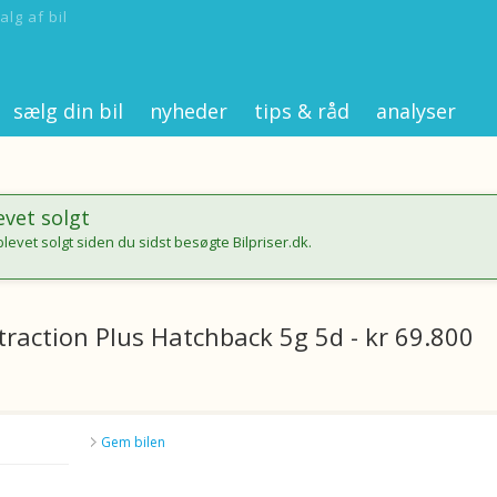
alg af bil
sælg din bil
nyheder
tips & råd
analyser
evet solgt
blevet solgt siden du sidst besøgte Bilpriser.dk.
traction Plus Hatchback 5g 5d - kr 69.800
Gem bilen