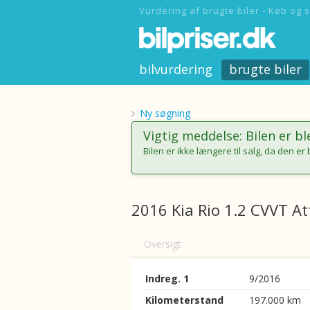
Vurdering af brugte biler - Køb og s
bilvurdering
brugte biler
Ny søgning
Vigtig meddelse: Bilen er bl
Bilen er ikke længere til salg, da den er 
2016 Kia Rio 1.2 CVVT At
Oversigt
Indreg. 1
9/2016
Kilometerstand
197.000 km