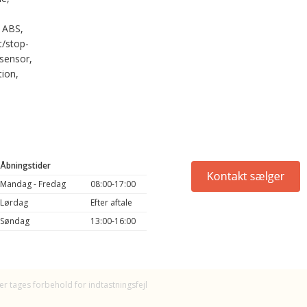
 ABS,
t/stop-
sensor,
tion,
Åbningstider
Mandag - Fredag
08:00-17:00
Lørdag
Efter aftale
Søndag
13:00-16:00
er tages forbehold for indtastningsfejl