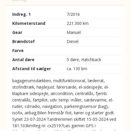
Indreg. 1
7/2016
Kilometerstand
221.300 km
Gear
Manuel
Brændstof
Diesel
Farve
Antal døre
5 døre, Hatchback
Afstand til sælger
ca. 130 km
bagagerumsdækken, multifunktionsrat, læderrat,
stofindtræk, højdejust. førersæde, el-sidespejle, el-
klapbare sidespejle, aircondition, centrallås, fjernb.
centrallås, fartpilot, udv. temp. måler, sædevarme, el-
ruder, cd/radio, navigation, parkeringssensor (bag),
isofix, airbag.Bilen fremstår flot, kører og starter godt.
Synet 23-07-2024 Tandremmen skiftet 15-05-2024 ved
181.103kmReg nr: cx25197Løs garmin GPS i