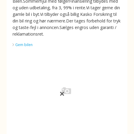
Bilen.Sommerhjul med følgerFinansiering tilbydes med
og uden udbetaling, fra 3, 99% i rente.Vi tager gerne din
gamle bil i byt.Vi tilbyder også billig Kasko Forsikring til
din bil ring og hør nærmere.Der tages forbehold for tryk
og taste-fejl i annoncen.Sælges engros uden garanti /
reklamationsret.
Gem bilen