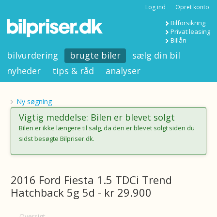
Log ind
Opret konto
Bilforsikring
Privat leasing
Billån
bilvurdering
brugte biler
sælg din bil
nyheder
tips & råd
analyser
Ny søgning
Vigtig meddelse: Bilen er blevet solgt
Bilen er ikke længere til salg, da den er blevet solgt siden du
sidst besøgte Bilpriser.dk.
2016 Ford Fiesta 1.5 TDCi Trend
Hatchback 5g 5d - kr 29.900
Oversigt