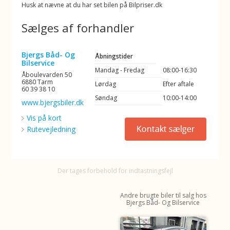
Husk at nævne at du har set bilen på Bilpriser.dk
Sælges af forhandler
Bjergs Båd- Og
Åbningstider
Bilservice
Mandag - Fredag
08:00-16:30
Åboulevarden 50
6880 Tarm
Lørdag
Efter aftale
60 39 38 10
Søndag
10:00-14:00
www.bjergsbiler.dk
Vis på kort
Rutevejledning
Der tages forbehold for indtastningsfejl
Andre brugte biler til salg hos
Bjergs Båd- Og Bilservice