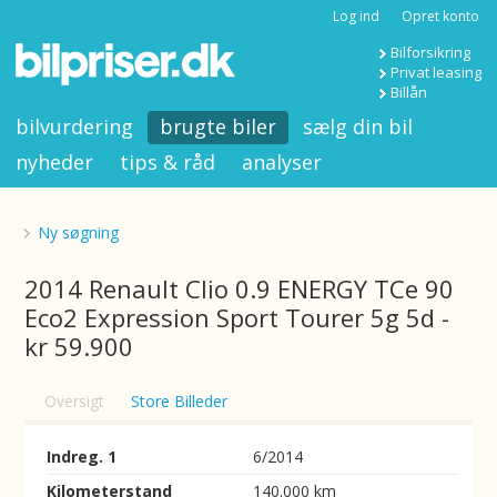
Log ind
Opret konto
Bilforsikring
Privat leasing
Billån
bilvurdering
brugte biler
sælg din bil
nyheder
tips & råd
analyser
Ny søgning
2014 Renault Clio 0.9 ENERGY TCe 90
Eco2 Expression Sport Tourer 5g 5d -
kr 59.900
Oversigt
Store Billeder
Indreg. 1
6/2014
Kilometerstand
140.000 km