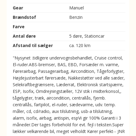
Gear
Manuel
Brændstof
Benzin
Farve
Antal døre
5 døre, Stationcar
Afstand til sælger
ca. 120 km
"Nysynet .tidligere undervognsbehandlet, Cruise control,
El-ruder.ABS-bremser, BAS, EBD, Forsæder m. varme,
Førerairbag, Passagerairbag, Aircondition, Tågeforlygter,
Højdejusterbart førersæde, Nakkestøtter ved alle sæder,
Selekraftbegrænsere, Læderrat, Elektronisk startspærre,
ESP, Isofix, Omdrejningstæller, 12V stik i midterkonsol,,
tågelygter, træk, aircondition, centrallås, fjernb.
centrallås, fartpilot, el-ruder, sædevarme, udv. temp.
måler, cd, cd/radio, aux tilslutning, usb-a tilslutning,
alarm, isofix, airbag, antispin, espVi gir 100% Garanti i 3
måneder.Der tages forbehold for evt. fejl i teksten.Super
lækker velkørende bil, meget velholdt Kører perfekt-- JNR