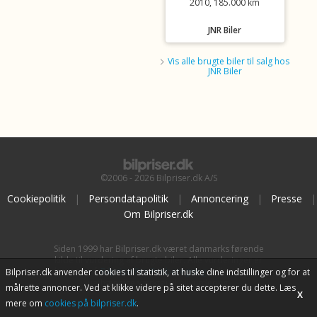
2010, 185.000 km
JNR Biler
Vis alle brugte biler til salg hos
JNR Biler
©2006 - 2026 Bilpriser.dk A/S
Cookiepolitik
|
Persondatapolitik
|
Annoncering
|
Presse
|
Om Bilpriser.dk
Siden 1999 har Bilpriser.dk været danmarks førende
kilde til vurdering af brugte biler. Alle vurderinger er
baseret på
BilpriserPro Prisberegning
, bilbranchens
Bilpriser.dk anvender cookies til statistik, at huske dine indstillinger og for at
uafhængige værktøj til bilvurdering.
målrette annoncer. Ved at klikke videre på sitet accepterer du dette. Læs
X
mere om
cookies på bilpriser.dk
.