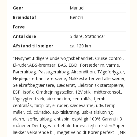
Gear
Manuel
Brændstof
Benzin
Farve
Antal døre
5 døre, Stationcar
Afstand til sælger
ca. 120 km
"Nysynet .tidligere undervognsbehandlet, Cruise control,
El-ruder.ABS-bremser, BAS, EBD, Forsæder m. varme,
Førerairbag, Passagerairbag, Aircondition, Tågeforlygter,
Højdejusterbart førersæde, Nakkestøtter ved alle sæder,
Selekraftbegrænsere, Læderrat, Elektronisk startspærre,
ESP, Isofix, Omdrejningstæller, 12V stik i midterkonsol,,
tågelygter, træk, aircondition, centrallås, fjernb.
centrallås, fartpilot, el-ruder, sædevarme, udv. temp.
måler, cd, cd/radio, aux tilslutning, usb-a tilslutning,
alarm, isofix, airbag, antispin, espVi gir 100% Garanti i 3
måneder.Der tages forbehold for evt. fejl i teksten.Super
lækker velkørende bil, meget velholdt Kører perfekt-- JNR