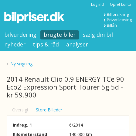
Log ind
Opret konto
Bilforsikring
Privat leasing
Billån
bilvurdering
brugte biler
sælg din bil
nyheder
tips & råd
analyser
Ny søgning
2014 Renault Clio 0.9 ENERGY TCe 90
Eco2 Expression Sport Tourer 5g 5d -
kr 59.900
Oversigt
Store Billeder
Indreg. 1
6/2014
Kilometerstand
140.000 km