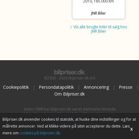
2010, 185.000 km
JNR Biler
Vis alle brugte biler til salg hos
JNR Biler
©2006 - 2026 Bilpriser.dk A/S
Cookiepolitik
|
Persondatapolitik
|
Annoncering
|
Presse
|
Om Bilpriser.dk
Siden 1999 har Bilpriser.dk været danmarks førende
kilde til vurdering af brugte biler. Alle vurderinger er
baseret på
BilpriserPro Prisberegning
, bilbranchens
Bilpriser.dk anvender cookies til statistik, at huske dine indstillinger og for at
uafhængige værktøj til bilvurdering.
målrette annoncer. Ved at klikke videre på sitet accepterer du dette. Læs
X
mere om
cookies på bilpriser.dk
.