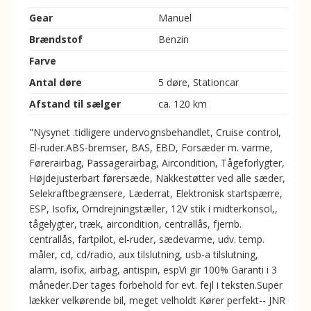
Gear
Manuel
Brændstof
Benzin
Farve
Antal døre
5 døre, Stationcar
Afstand til sælger
ca. 120 km
"Nysynet .tidligere undervognsbehandlet, Cruise control,
El-ruder.ABS-bremser, BAS, EBD, Forsæder m. varme,
Førerairbag, Passagerairbag, Aircondition, Tågeforlygter,
Højdejusterbart førersæde, Nakkestøtter ved alle sæder,
Selekraftbegrænsere, Læderrat, Elektronisk startspærre,
ESP, Isofix, Omdrejningstæller, 12V stik i midterkonsol,,
tågelygter, træk, aircondition, centrallås, fjernb.
centrallås, fartpilot, el-ruder, sædevarme, udv. temp.
måler, cd, cd/radio, aux tilslutning, usb-a tilslutning,
alarm, isofix, airbag, antispin, espVi gir 100% Garanti i 3
måneder.Der tages forbehold for evt. fejl i teksten.Super
lækker velkørende bil, meget velholdt Kører perfekt-- JNR