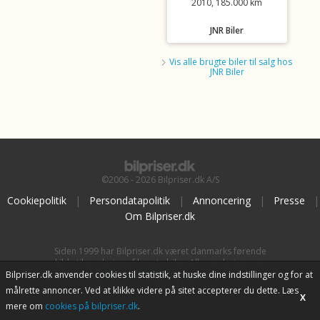
2010, 185.000 km
JNR Biler
Vis alle brugte biler til salg hos
JNR Biler
©2006 - 2026 Bilpriser.dk A/S
Cookiepolitik
|
Persondatapolitik
|
Annoncering
|
Presse
|
Om Bilpriser.dk
Siden 1999 har Bilpriser.dk været danmarks førende
kilde til vurdering af brugte biler. Alle vurderinger er
baseret på
BilpriserPro Prisberegning
, bilbranchens
Bilpriser.dk anvender cookies til statistik, at huske dine indstillinger og for at
uafhængige værktøj til bilvurdering.
målrette annoncer. Ved at klikke videre på sitet accepterer du dette. Læs
X
mere om
cookies på bilpriser.dk
.