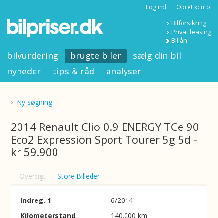
Log ind
Opret konto
Bilforsikring
Privat leasing
Billån
bilvurdering
brugte biler
sælg din bil
nyheder
tips & råd
analyser
Ny søgning
2014 Renault Clio 0.9 ENERGY TCe 90
Eco2 Expression Sport Tourer 5g 5d -
kr 59.900
Oversigt
Store Billeder
Indreg. 1
6/2014
Kilometerstand
140.000 km