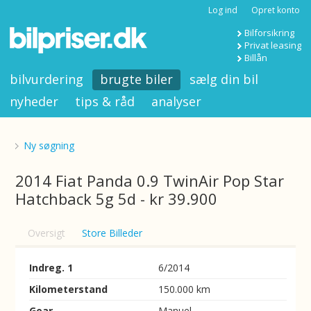
Log ind
Opret konto
Bilforsikring
Privat leasing
Billån
bilvurdering
brugte biler
sælg din bil
nyheder
tips & råd
analyser
Ny søgning
2014 Fiat Panda 0.9 TwinAir Pop Star
Hatchback 5g 5d - kr 39.900
Oversigt
Store Billeder
Indreg. 1
6/2014
Kilometerstand
150.000 km
Gear
Manuel