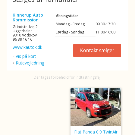
Kinnerup Auto
Åbningstider
Kommission
Mandag - Fredag
09:30-17:30
Grindstedvej 2,
Uggerhalne
Lørdag - Søndag
11:00-16:00
9310 Vodskov
96 39 16 16
www.kautok.dk
Vis på kort
Rutevejledning
Der tages forbehold for indtastningsfejl
Fiat Panda 0.9 TwinAir