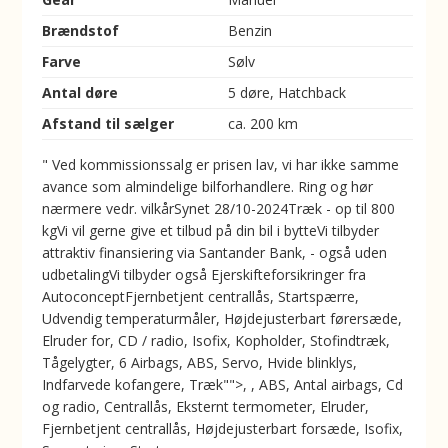
Brændstof
Benzin
Farve
Sølv
Antal døre
5 døre, Hatchback
Afstand til sælger
ca. 200 km
" Ved kommissionssalg er prisen lav, vi har ikke samme
avance som almindelige bilforhandlere. Ring og hør
nærmere vedr. vilkårSynet 28/10-2024Træk - op til 800
kgVi vil gerne give et tilbud på din bil i bytteVi tilbyder
attraktiv finansiering via Santander Bank, - også uden
udbetalingVi tilbyder også Ejerskifteforsikringer fra
AutoconceptFjernbetjent centrallås, Startspærre,
Udvendig temperaturmåler, Højdejusterbart førersæde,
Elruder for, CD / radio, Isofix, Kopholder, Stofindtræk,
Tågelygter, 6 Airbags, ABS, Servo, Hvide blinklys,
Indfarvede kofangere, Træk"">, , ABS, Antal airbags, Cd
og radio, Centrallås, Eksternt termometer, Elruder,
Fjernbetjent centrallås, Højdejusterbart forsæde, Isofix,