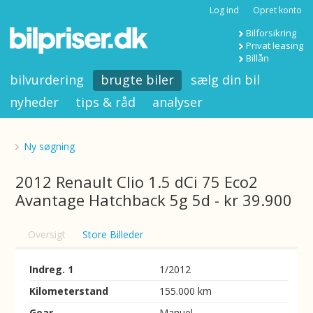
Log ind
Opret konto
Bilforsikring
Privat leasing
Billån
bilvurdering
brugte biler
sælg din bil
nyheder
tips & råd
analyser
Ny søgning
2012 Renault Clio 1.5 dCi 75 Eco2
Avantage Hatchback 5g 5d - kr 39.900
Oversigt
Store Billeder
Indreg. 1
1/2012
Kilometerstand
155.000 km
Gear
Manuel