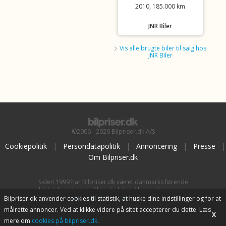
2010, 185.000 km
JNR Biler
Vis alle brugte biler til salg hos
JNR Biler
©2006 - 2026 Bilpriser.dk A/S
Cookiepolitik
|
Persondatapolitik
|
Annoncering
|
Presse
|
Om Bilpriser.dk
Siden 1999 har Bilpriser.dk været danmarks førende
kilde til vurdering af brugte biler. Alle vurderinger er
baseret på
BilpriserPro Prisberegning
, bilbranchens
Bilpriser.dk anvender cookies til statistik, at huske dine indstillinger og for at
uafhængige værktøj til bilvurdering.
målrette annoncer. Ved at klikke videre på sitet accepterer du dette. Læs
X
mere om
cookies på bilpriser.dk
.