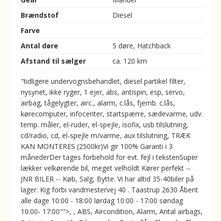
Brændstof
Diesel
Farve
Antal døre
5 døre, Hatchback
Afstand til sælger
ca. 120 km
"tidligere undervognsbehandlet, diesel partikel filter,
nysynet, ikke ryger, 1 ejer, abs, antispin, esp, servo,
airbag, tågelygter, airc., alarm, c.lås, fjernb. c.lås,
kørecomputer, infocenter, startspærre, sædevarme, udv.
temp. måler, el-ruder, el-spejle, isofix, usb tilslutning,
cd/radio, cd, el-spejle m/varme, aux tilslutning, TRÆK
KAN MONTERES (2500kr)Vi gir 100% Garanti i 3
månederDer tages forbehold for evt. fejl i tekstenSuper
lækker velkørende bil, meget velholdt Kører perfekt --
JNR BILER -- Køb, Salg, Bytte. Vi har altid 35-40biler på
lager. Kig forbi vandmestervej 40 . Taastrup 2630 Åbent
alle dage 10:00 - 18:00 lørdag 10:00 - 17:00 søndag
10:00- 17:00"">, , ABS, Aircondition, Alarm, Antal airbags,