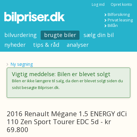
Log ind
Opret konto
Bilforsikring
Privat leasing
Billån
bilvurdering
brugte biler
sælg din bil
nyheder
tips & råd
analyser
Ny søgning
Vigtig meddelse: Bilen er blevet solgt
Bilen er ikke længere til salg, da den er blevet solgt siden du
sidst besøgte Bilpriser.dk.
2016 Renault Mégane 1.5 ENERGY dCi
110 Zen Sport Tourer EDC 5d - kr
69.800