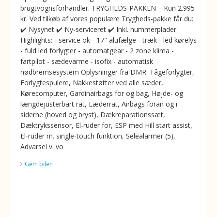
brugtvognsforhandler. TRYGHEDS-PAKKEN – Kun 2.995
kr. Ved tilkøb af vores populære Trygheds-pakke får du:
✔️ Nysynet ✔️ Ny-serviceret ✔️ Inkl. nummerplader
Highlights: - service ok - 17" alufælge - træk - led kørelys
- fuld led forlygter - automatgear - 2 zone klima -
fartpilot - sædevarme - isofix - automatisk
nødbremsesystem Oplysninger fra DMR: Tågeforlygter,
Forlygtespulere, Nakkestøtter ved alle sæder,
Kørecomputer, Gardinairbags for og bag, Højde- og
længdejusterbart rat, Læderrat, Airbags foran og i
siderne (hoved og bryst), Dækreparationssæt,
Dæktrykssensor, El-ruder for, ESP med Hill start assist,
El-ruder m. single-touch funktion, Selealarmer (5),
Advarsel v. vo
Gem bilen