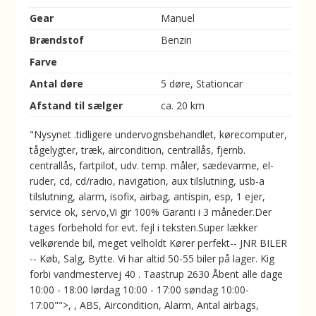
Gear
Manuel
Brændstof
Benzin
Farve
Antal døre
5 døre, Stationcar
Afstand til sælger
ca. 20 km
"Nysynet .tidligere undervognsbehandlet, kørecomputer,
tågelygter, træk, aircondition, centrallås, fjernb.
centrallås, fartpilot, udv. temp. måler, sædevarme, el-
ruder, cd, cd/radio, navigation, aux tilslutning, usb-a
tilslutning, alarm, isofix, airbag, antispin, esp, 1 ejer,
service ok, servo,Vi gir 100% Garanti i 3 måneder.Der
tages forbehold for evt. fejl i teksten.Super lækker
velkørende bil, meget velholdt Kører perfekt-- JNR BILER
-- Køb, Salg, Bytte. Vi har altid 50-55 biler på lager. Kig
forbi vandmestervej 40 . Taastrup 2630 Åbent alle dage
10:00 - 18:00 lørdag 10:00 - 17:00 søndag 10:00-
17:00"">, , ABS, Aircondition, Alarm, Antal airbags,