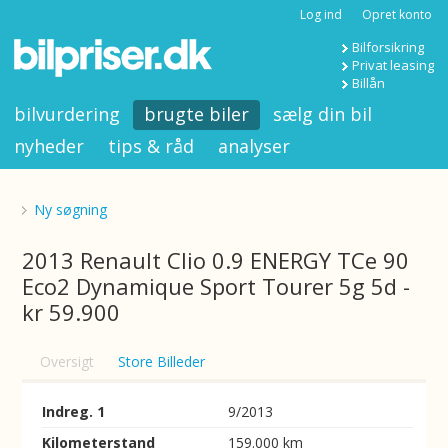
Log ind
Opret konto
Bilforsikring
Privat leasing
Billån
bilvurdering
brugte biler
sælg din bil
nyheder
tips & råd
analyser
Ny søgning
2013 Renault Clio 0.9 ENERGY TCe 90
Eco2 Dynamique Sport Tourer 5g 5d -
kr 59.900
Oversigt
Store Billeder
Indreg. 1
9/2013
Kilometerstand
159.000 km