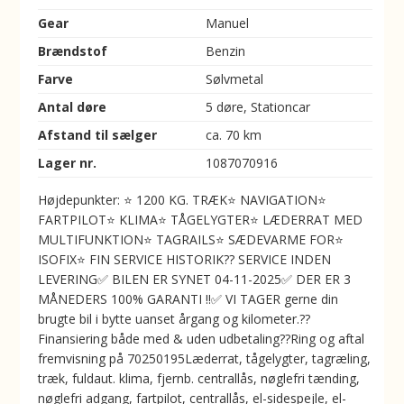
Gear
Manuel
Brændstof
Benzin
Farve
Sølvmetal
Antal døre
5 døre, Stationcar
Afstand til sælger
ca. 70 km
Lager nr.
1087070916
Højdepunkter: ⭐ 1200 KG. TRÆK⭐ NAVIGATION⭐
FARTPILOT⭐ KLIMA⭐ TÅGELYGTER⭐ LÆDERRAT MED
MULTIFUNKTION⭐ TAGRAILS⭐ SÆDEVARME FOR⭐
ISOFIX⭐ FIN SERVICE HISTORIK??️ SERVICE INDEN
LEVERING✅ BILEN ER SYNET 04-11-2025✅ DER ER 3
MÅNEDERS 100% GARANTI !!✅ VI TAGER gerne din
brugte bil i bytte uanset årgang og kilometer.??
Finansiering både med & uden udbetaling??Ring og aftal
fremvisning på 70250195Læderrat, tågelygter, tagræling,
træk, fuldaut. klima, fjernb. centrallås, nøglefri tænding,
nøglefri adgang, fartpilot, centrallås, el-sidespejle, el-