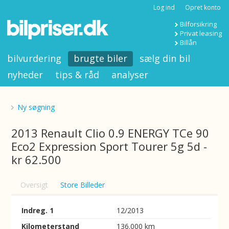
Log ind
Opret konto
Bilforsikring
Privat leasing
Billån
bilvurdering
brugte biler
sælg din bil
nyheder
tips & råd
analyser
Ny søgning
2013 Renault Clio 0.9 ENERGY TCe 90
Eco2 Expression Sport Tourer 5g 5d -
kr 62.500
Oversigt
Store Billeder
Indreg. 1
12/2013
Kilometerstand
136.000 km