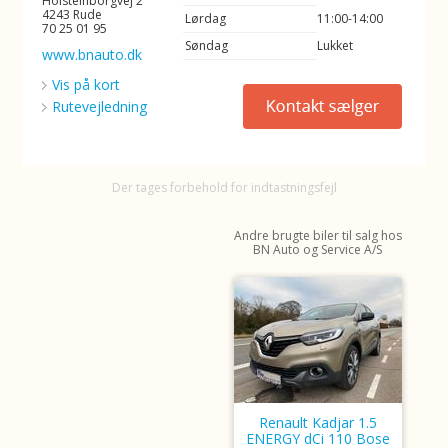
Holsteinborgvej 2
4243 Rude
Lørdag
11:00-14:00
70 25 01 95
Søndag
Lukket
www.bnauto.dk
Vis på kort
Rutevejledning
Der tages forbehold for indtastningsfejl
Andre brugte biler til salg hos
BN Auto og Service A/S
Renault Kadjar 1.5
ENERGY dCi 110 Bose