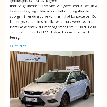
fjernbetjent centrallåsTidligere
undervognsbehandletNysynet & nyserviceret⚙️ Design &
EksteriørTågelygterKlassisk og tidløst designHar du
spørgsmål, er du altid velkommen til at kontakte os . Du
kan ringe, sende en sms eller en e-mail. Vores team er
klar til at assistere dig mandag-fredag fra 09:30 til 17:30
samt søndag fra 12 til 16.Husk at kontakte os før dit
besøg,
Gem bilen