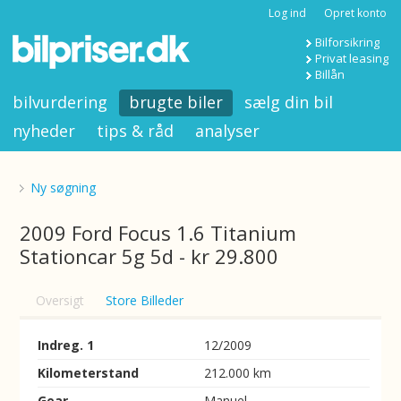
Log ind
Opret konto
Bilforsikring
Privat leasing
Billån
bilvurdering
brugte biler
sælg din bil
nyheder
tips & råd
analyser
Ny søgning
2009 Ford Focus 1.6 Titanium
Stationcar 5g 5d - kr 29.800
Oversigt
Store Billeder
Indreg. 1
12/2009
Kilometerstand
212.000 km
Gear
Manuel