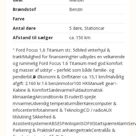
Brændstof
Benzin
Farve
Antal døre
5 døre, Stationcar
Afstand til sælger
ca. 150 km
" Ford Focus 1,6 Titanium stc. 5dMed vinterhjul &
træk!Mulighed for finansieringHer udbydes en velkørende
og rummelig Ford Focus 1.6 Titanium med god komfort
og masser af udstyr – perfekt som både familie- og
pendlerbil.⛽ Økonomi & DriftKører ca. 15,1 km/lHalvårlig
afgift: 2.160 kr.1.6 benzinmotor100 HKManuelt gear✨
Kabine & KomfortSædevarmeFuldautomatisk
klimaanlægAircondition4x El-ruderEl-spejle
m/varmeUdvendig temperaturmålerKørecomputer &
infocenterInfotainment & TeknologiCD / radioAUX
tilslutning️ Sikkerhed &
AssistentsystemerABSESPAntispinISOFIXStartspærreAlarmServ
Parkering & PraktiskFast anhængertrækCentrallås &