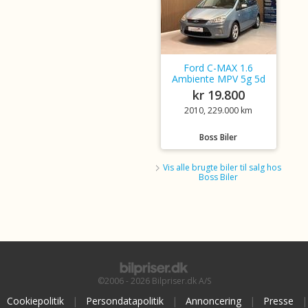
Ford C-MAX 1.6
Ambiente MPV 5g 5d
kr 19.800
2010, 229.000 km
Boss Biler
Vis alle brugte biler til salg hos
Boss Biler
©2006 - 2026 Bilpriser.dk A/S
Cookiepolitik
|
Persondatapolitik
|
Annoncering
|
Presse
|