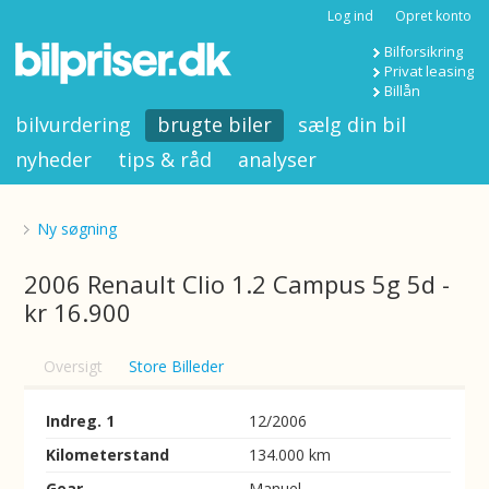
Log ind
Opret konto
Bilforsikring
Privat leasing
Billån
bilvurdering
brugte biler
sælg din bil
nyheder
tips & råd
analyser
Ny søgning
2006 Renault Clio 1.2 Campus 5g 5d -
kr 16.900
Oversigt
Store Billeder
Indreg. 1
12/2006
Kilometerstand
134.000 km
Gear
Manuel