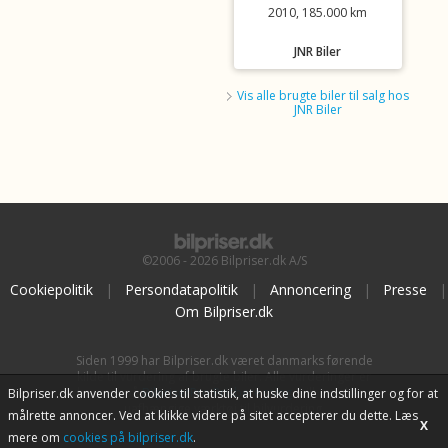
2010, 185.000 km
JNR Biler
Vis alle brugte biler til salg hos
JNR Biler
©2006 - 2026 Bilpriser.dk A/S
Cookiepolitik
|
Persondatapolitik
|
Annoncering
|
Presse
|
Om Bilpriser.dk
Siden 1999 har Bilpriser.dk været danmarks førende
kilde til vurdering af brugte biler. Alle vurderinger er
baseret på
BilpriserPro Prisberegning
, bilbranchens
Bilpriser.dk anvender cookies til statistik, at huske dine indstillinger og for at
uafhængige værktøj til bilvurdering.
målrette annoncer. Ved at klikke videre på sitet accepterer du dette. Læs
X
mere om
cookies på bilpriser.dk
.