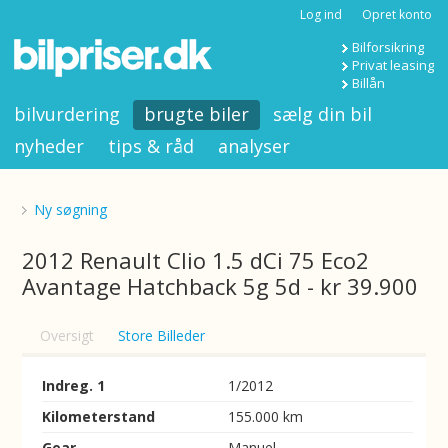
Log ind
Opret konto
Bilforsikring
Privat leasing
Billån
bilvurdering
brugte biler
sælg din bil
nyheder
tips & råd
analyser
Ny søgning
2012 Renault Clio 1.5 dCi 75 Eco2
Avantage Hatchback 5g 5d - kr 39.900
Oversigt
Store Billeder
Indreg. 1
1/2012
Kilometerstand
155.000 km
Gear
Manuel