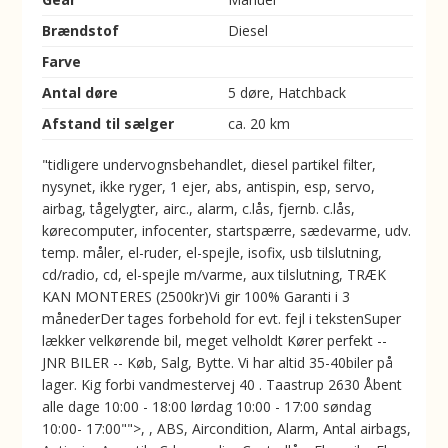
Brændstof
Diesel
Farve
Antal døre
5 døre, Hatchback
Afstand til sælger
ca. 20 km
"tidligere undervognsbehandlet, diesel partikel filter,
nysynet, ikke ryger, 1 ejer, abs, antispin, esp, servo,
airbag, tågelygter, airc., alarm, c.lås, fjernb. c.lås,
kørecomputer, infocenter, startspærre, sædevarme, udv.
temp. måler, el-ruder, el-spejle, isofix, usb tilslutning,
cd/radio, cd, el-spejle m/varme, aux tilslutning, TRÆK
KAN MONTERES (2500kr)Vi gir 100% Garanti i 3
månederDer tages forbehold for evt. fejl i tekstenSuper
lækker velkørende bil, meget velholdt Kører perfekt --
JNR BILER -- Køb, Salg, Bytte. Vi har altid 35-40biler på
lager. Kig forbi vandmestervej 40 . Taastrup 2630 Åbent
alle dage 10:00 - 18:00 lørdag 10:00 - 17:00 søndag
10:00- 17:00"">, , ABS, Aircondition, Alarm, Antal airbags,