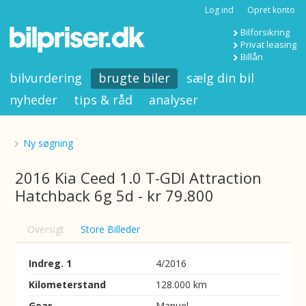
Log ind
Opret konto
Bilforsikring
Privat leasing
Billån
bilvurdering
brugte biler
sælg din bil
nyheder
tips & råd
analyser
Ny søgning
2016 Kia Ceed 1.0 T-GDI Attraction
Hatchback 6g 5d - kr 79.800
Oversigt
Store Billeder
Indreg. 1
4/2016
Kilometerstand
128.000 km
Gear
Manuel