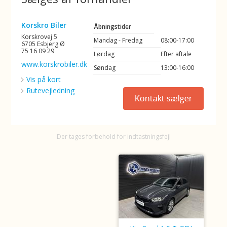
Korskro Biler
Åbningstider
Korskrovej 5
Mandag - Fredag
08:00-17:00
6705 Esbjerg Ø
75 16 09 29
Lørdag
Efter aftale
www.korskrobiler.dk
Søndag
13:00-16:00
Vis på kort
Rutevejledning
Der tages forbehold for indtastningsfejl