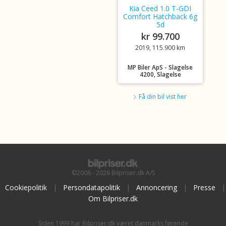
Kia Ceed 1.0 T-GDI
Comfort Hatchback 6g
5d
kr 99.700
2019, 115.900 km
MP Biler ApS - Slagelse
4200, Slagelse
Få din bil vist her
©2006 - 2026 Bilpriser.dk A/S
Cookiepolitik
|
Persondatapolitik
|
Annoncering
|
Presse
|
Om Bilpriser.dk
Siden 1999 har Bilpriser.dk været danmarks førende