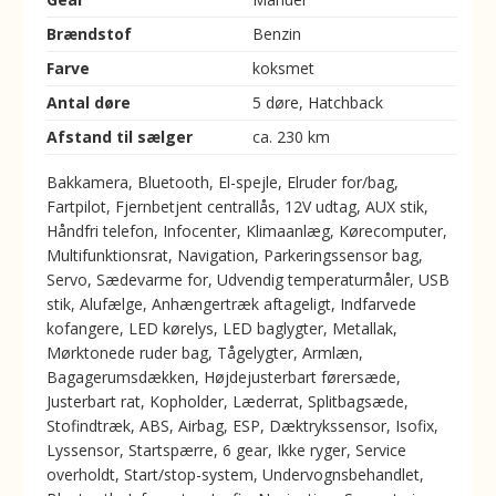
Brændstof
Benzin
Farve
koksmet
Antal døre
5 døre, Hatchback
Afstand til sælger
ca. 230 km
Bakkamera, Bluetooth, El-spejle, Elruder for/bag,
Fartpilot, Fjernbetjent centrallås, 12V udtag, AUX stik,
Håndfri telefon, Infocenter, Klimaanlæg, Kørecomputer,
Multifunktionsrat, Navigation, Parkeringssensor bag,
Servo, Sædevarme for, Udvendig temperaturmåler, USB
stik, Alufælge, Anhængertræk aftageligt, Indfarvede
kofangere, LED kørelys, LED baglygter, Metallak,
Mørktonede ruder bag, Tågelygter, Armlæn,
Bagagerumsdækken, Højdejusterbart førersæde,
Justerbart rat, Kopholder, Læderrat, Splitbagsæde,
Stofindtræk, ABS, Airbag, ESP, Dæktrykssensor, Isofix,
Lyssensor, Startspærre, 6 gear, Ikke ryger, Service
overholdt, Start/stop-system, Undervognsbehandlet,