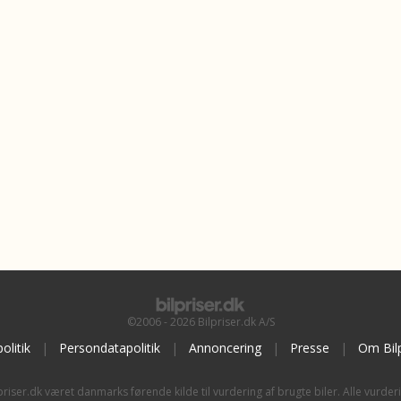
©2006 - 2026 Bilpriser.dk A/S
olitik
|
Persondatapolitik
|
Annoncering
|
Presse
|
Om Bilp
priser.dk været danmarks førende kilde til vurdering af brugte biler. Alle vurder