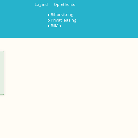
Log ind
Opret konto
Bilforsikring
Privat leasing
Billån