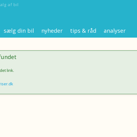
alg af bil
sælg din bil
nyheder
tips & råd
analyser
 fundet
det link.
riser.dk