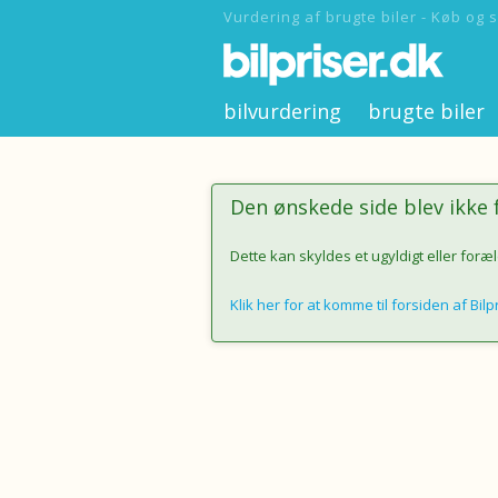
Vurdering af brugte biler - Køb og s
bilvurdering
brugte biler
Den ønskede side blev ikke
Dette kan skyldes et ugyldigt eller foræl
Klik her for at komme til forsiden af Bilp