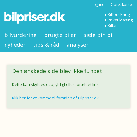
Log ind
Opret konto
Bilforsikring
Privat leasing
Billån
bilvurdering
brugte biler
sælg din bil
nyheder
tips & råd
analyser
Den ønskede side blev ikke fundet
Dette kan skyldes et ugyldigt eller forældet link.
Klik her for at komme til forsiden af Bilpriser.dk