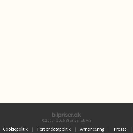
©2006 - 2026 Bilpriser.dk A/S
Cookiepolitik
|
Persondatapolitik
|
Annoncering
|
Presse
|