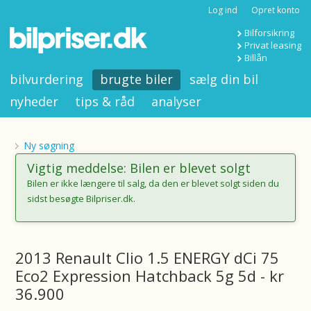
Log ind
Opret konto
Bilforsikring
Privat leasing
Billån
bilvurdering
brugte biler
sælg din bil
nyheder
tips & råd
analyser
Ny søgning
Vigtig meddelse: Bilen er blevet solgt
Bilen er ikke længere til salg, da den er blevet solgt siden du
sidst besøgte Bilpriser.dk.
2013 Renault Clio 1.5 ENERGY dCi 75
Eco2 Expression Hatchback 5g 5d - kr
36.900