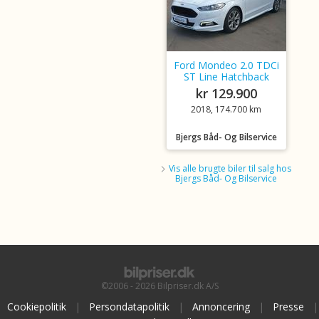
Ford Mondeo 2.0 TDCi
ST Line Hatchback
kr 129.900
2018, 174.700 km
Bjergs Båd- Og Bilservice
Vis alle brugte biler til salg hos
Bjergs Båd- Og Bilservice
©2006 - 2026 Bilpriser.dk A/S
Cookiepolitik
|
Persondatapolitik
|
Annoncering
|
Presse
|