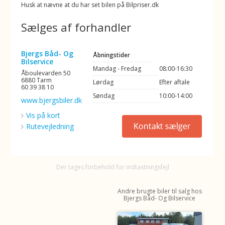
Husk at nævne at du har set bilen på Bilpriser.dk
Sælges af forhandler
Bjergs Båd- Og
Åbningstider
Bilservice
Mandag - Fredag
08:00-16:30
Åboulevarden 50
6880 Tarm
Lørdag
Efter aftale
60 39 38 10
Søndag
10:00-14:00
www.bjergsbiler.dk
Vis på kort
Rutevejledning
Der tages forbehold for indtastningsfejl
Andre brugte biler til salg hos
Bjergs Båd- Og Bilservice