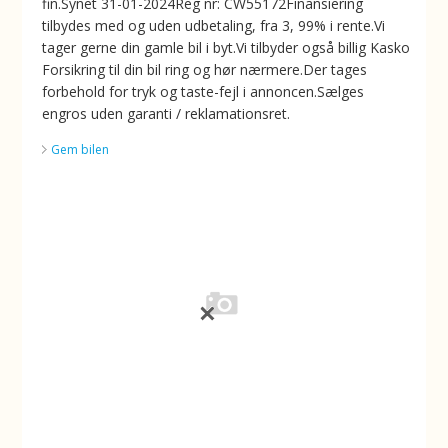
fin.Synet 31-01-2024Reg nr: CW55172Finansiering
tilbydes med og uden udbetaling, fra 3, 99% i rente.Vi
tager gerne din gamle bil i byt.Vi tilbyder også billig Kasko
Forsikring til din bil ring og hør nærmere.Der tages
forbehold for tryk og taste-fejl i annoncen.Sælges
engros uden garanti / reklamationsret.
Gem bilen