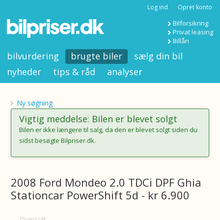
Log ind
Opret konto
Bilforsikring
Privat leasing
Billån
bilvurdering
brugte biler
sælg din bil
nyheder
tips & råd
analyser
Ny søgning
Vigtig meddelse: Bilen er blevet solgt
Bilen er ikke længere til salg, da den er blevet solgt siden du
sidst besøgte Bilpriser.dk.
2008 Ford Mondeo 2.0 TDCi DPF Ghia
Stationcar PowerShift 5d - kr 6.900
Oversigt