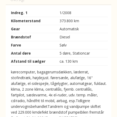
Indreg. 1
1/2008
Kilometerstand
373.800 km
Gear
Automatisk
Brændstof
Diesel
Farve
Sølv
Antal døre
5 døre, Stationcar
Afstand til sælger
ca. 130 km
kørecomputer, bagagerumsdækken, læderrat,
stofindtræk, højdejust. førersæde, alufælge, 16"
alufælge, el-sidespejle, tågelygter, automatgear, fuldaut.
klima, 2 zone klima, centrallås, fjernb. centrallås,
fartpilot, sædevarme, 4x el-ruder, udv. temp. måler,
cd/radio, håndfrit til mobil, airbag, esp.Tidligere
undervognsbehandletTandrem og vandpumpe skiftet
ved 229.000 kmdefekt brændstof pumpeBilen fremstår