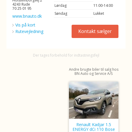
Holsteinborgvej 2
4243 Rude
Lørdag
11:00-14:00
70 25 01 95
Søndag
Lukket
www.bnauto.dk
Vis på kort
Rutevejledning
Der tages forbehold for indtastningsfejl
Andre brugte biler til salg hos
BN Auto og Service A/S
Renault Kadjar 1.5
ENERGY dCi 110 Bose