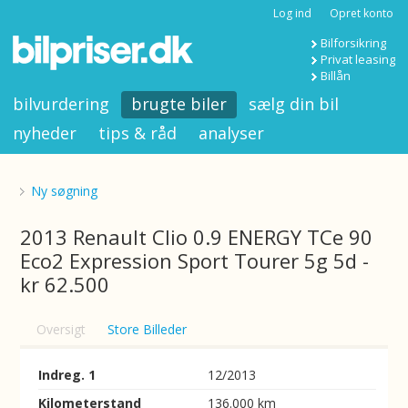
Log ind
Opret konto
Bilforsikring
Privat leasing
Billån
bilvurdering
brugte biler
sælg din bil
nyheder
tips & råd
analyser
Ny søgning
2013 Renault Clio 0.9 ENERGY TCe 90
Eco2 Expression Sport Tourer 5g 5d -
kr 62.500
Oversigt
Store Billeder
Indreg. 1
12/2013
Kilometerstand
136.000 km