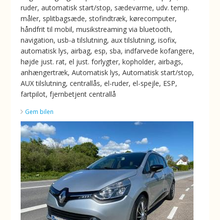
ruder, automatisk start/stop, sædevarme, udv. temp.
måler, splitbagsæde, stofindtræk, kørecomputer,
håndfrit til mobil, musikstreaming via bluetooth,
navigation, usb-a tilslutning, aux tilslutning, isofix,
automatisk lys, airbag, esp, sba, indfarvede kofangere,
højde just. rat, el just. forlygter, kopholder, airbags,
anhængertræk, Automatisk lys, Automatisk start/stop,
AUX tilslutning, centrallås, el-ruder, el-spejle, ESP,
fartpilot, fjernbetjent centrallå
Gem bilen