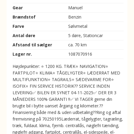
Gear
Manuel
Brændstof
Benzin
Farve
Sølvmetal
Antal døre
5 døre, Stationcar
Afstand til sælger
ca. 70 km
Lager nr.
1087070916
Højdepunkter: ⭐ 1200 KG. TRÆK⭐ NAVIGATION⭐
FARTPILOT⭐ KLIMA⭐ TÅGELYGTER⭐ LÆDERRAT MED
MULTIFUNKTION⭐ TAGRAILS⭐ SÆDEVARME FOR⭐
ISOFIX⭐ FIN SERVICE HISTORIK??️ SERVICE INDEN
LEVERING✅ BILEN ER SYNET 04-11-2025✅ DER ER 3
MÅNEDERS 100% GARANTI !!✅ VI TAGER gerne din
brugte bil i bytte uanset årgang og kilometer.??
Finansiering både med & uden udbetaling??Ring og aftal
fremvisning på 70250195Læderrat, tågelygter, tagræling,
træk, fuldaut. klima, fjernb. centrallås, nøglefri tænding,
nøglefri adgang, fartpilot, centrallås, el-sidespejle, el-