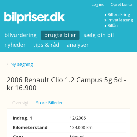
Log ind
Opret konto
Bilforsikring
Privat leasing
Billån
bilvurdering
brugte biler
sælg din bil
nyheder
tips & råd
analyser
Ny søgning
2006 Renault Clio 1.2 Campus 5g 5d -
kr 16.900
Oversigt
Store Billeder
Indreg. 1
12/2006
Kilometerstand
134.000 km
Gear
Manuel