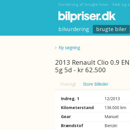
Vurdering af brugte biler - Køb og s
bilvurdering
brugte biler
Ny søgning
2013 Renault Clio 0.9 E
5g 5d - kr 62.500
Oversigt
Store Billeder
Indreg. 1
12/2013
Kilometerstand
136.000 km
Gear
Manuel
Brændstof
Benzin