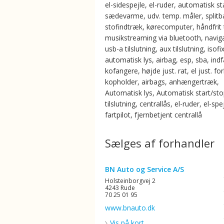
el-sidespejle, el-ruder, automatisk st
sædevarme, udv. temp. måler, split
stofindtræk, kørecomputer, håndfrit t
musikstreaming via bluetooth, naviga
usb-a tilslutning, aux tilslutning, isofix
automatisk lys, airbag, esp, sba, ind
kofangere, højde just. rat, el just. for
kopholder, airbags, anhængertræk,
Automatisk lys, Automatisk start/st
tilslutning, centrallås, el-ruder, el-spe
fartpilot, fjernbetjent centrallå
Sælges af forhandler
BN Auto og Service A/S
Holsteinborgvej 2
4243 Rude
70 25 01 95
www.bnauto.dk
Vis på kort