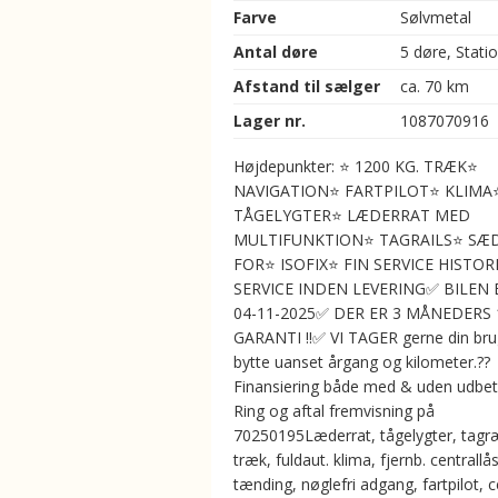
Farve
Sølvmetal
Antal døre
5 døre, Stati
Afstand til sælger
ca. 70 km
Lager nr.
1087070916
Højdepunkter: ⭐ 1200 KG. TRÆK⭐
NAVIGATION⭐ FARTPILOT⭐ KLIMA
TÅGELYGTER⭐ LÆDERRAT MED
MULTIFUNKTION⭐ TAGRAILS⭐ SÆ
FOR⭐ ISOFIX⭐ FIN SERVICE HISTORI
SERVICE INDEN LEVERING✅ BILEN 
04-11-2025✅ DER ER 3 MÅNEDERS
GARANTI !!✅ VI TAGER gerne din brugt
bytte uanset årgang og kilometer.??
Finansiering både med & uden udbet
Ring og aftal fremvisning på
70250195Læderrat, tågelygter, tagræ
træk, fuldaut. klima, fjernb. centrallås
tænding, nøglefri adgang, fartpilot, c