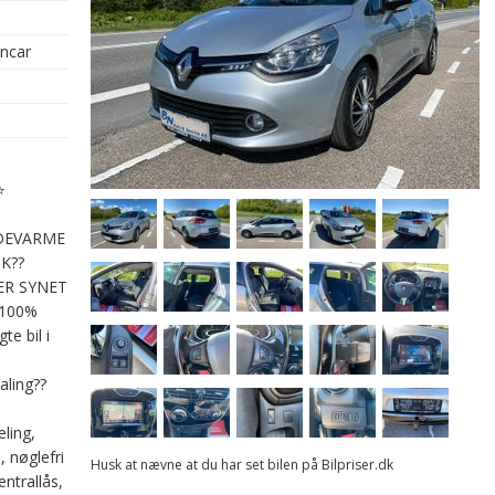
oncar
⭐
DEVARME
K??️
ER SYNET
 100%
e bil i
aling??
ling,
, nøglefri
Husk at nævne at du har set bilen på Bilpriser.dk
entrallås,