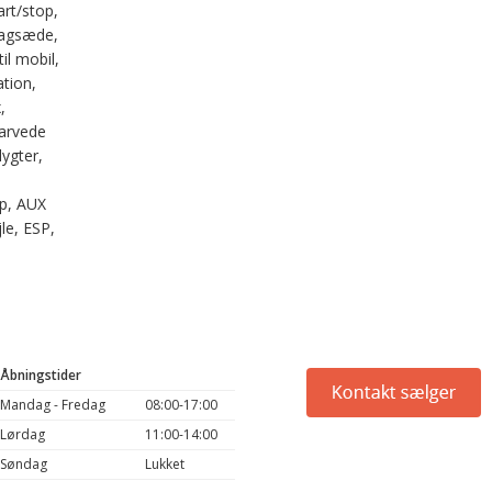
art/stop,
bagsæde,
il mobil,
tion,
,
farvede
lygter,
op, AUX
jle, ESP,
Åbningstider
Mandag - Fredag
08:00-17:00
Lørdag
11:00-14:00
Søndag
Lukket