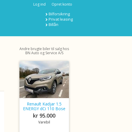
Log ind
Opret konto
Bilforsikring
Privat leasing
Billån
Andre brugte biler til salg hos
BN Auto og Service A/S
Renault Kadjar 1.5
ENERGY dCi 110 Bose
kr 95.000
Varebil