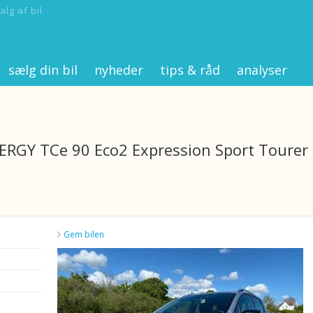
alg af bil
sælg din bil
nyheder
tips & råd
analyser
NERGY TCe 90 Eco2 Expression Sport Tourer
Gem bilen