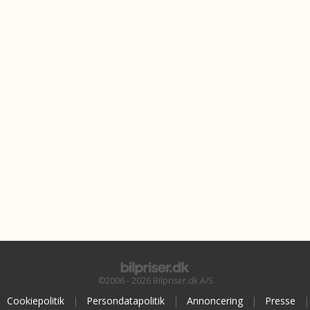
©2006 - 2026 Bilpriser.dk A/S
Cookiepolitik
|
Persondatapolitik
|
Annoncering
|
Presse
|