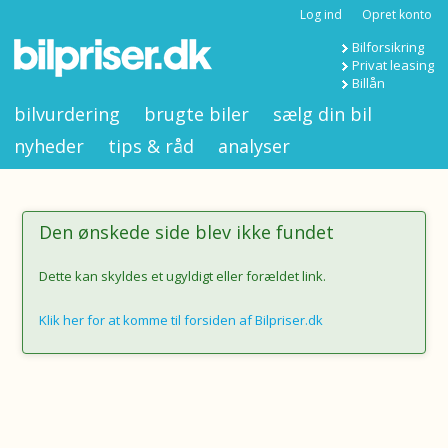
Log ind
Opret konto
Bilforsikring
Privat leasing
Billån
bilvurdering
brugte biler
sælg din bil
nyheder
tips & råd
analyser
Den ønskede side blev ikke fundet
Dette kan skyldes et ugyldigt eller forældet link.
Klik her for at komme til forsiden af Bilpriser.dk