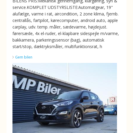
BILENS PRIS:Mekanisk gennemgang, klargøring, syn &
service.KOMPLET UDSTYRSLISTE:Automatgear, 19"
alufælge, varme i rat, aircondition, 2 zone klima, fjernb.
centrallås, fartpilot, kørecomputer, android auto, apple
carplay, udv. temp. måler, sædevarme, højdejust.
førersæde, 4x el-ruder, el-klapbare sidespejle m/varme,
bakkamera, parkeringssensor (bag), automatisk
start/stop, dæktryksmåler, multifunktionsrat, h
Gem bilen