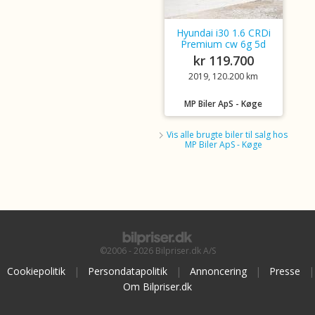
Hyundai i30 1.6 CRDi
Premium cw 6g 5d
kr 119.700
2019, 120.200 km
MP Biler ApS - Køge
Vis alle brugte biler til salg hos
MP Biler ApS - Køge
©2006 - 2026 Bilpriser.dk A/S
Cookiepolitik
|
Persondatapolitik
|
Annoncering
|
Presse
|
Om Bilpriser.dk