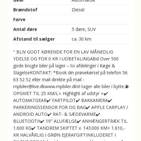
Brændstof
Diesel
Farve
Antal døre
5 døre, SUV
Afstand til sælger
ca. 30 km
" BLIV GODT KØRENDE FOR EN LAV MÅNEDLIG
YDELSE OG FOR 0 KR I UDBETALINGAltid Over 500
gode brugte biler på lager – to afdelinger i Køge &
SlagelseKONTAKT: *Book din prøvekørsel på telefon 56
63 52 52 eller mail direkte på mail -
mpbiler@live.dkwww.mpbiler.dkVi tager alle biler i bytte.⛽️
OPGIVET TIL 25 KM/L⭐ Highlight af udstyr ⭐✔️
AUTOMATGEAR✔️ FARTPILOT✔️ BAKKAMERA✔️
PARKERINGSSENSOR FOR OG BAG✔️ APPLE CARPLAY /
ANDROID AUTO✔️ RAT- & SÆDEVARME✔️
BLUETOOTH✔️ 19" ALUFÆLGE✔️ ANHÆNGERTRÆK TIL
1.600 KG✔️ TANDREM SKIFTET v. 143.000 KM⚡️ 1.610,-
KR HALVÅRLIG I GRØN EJERAFGIFTINKLUDERET I