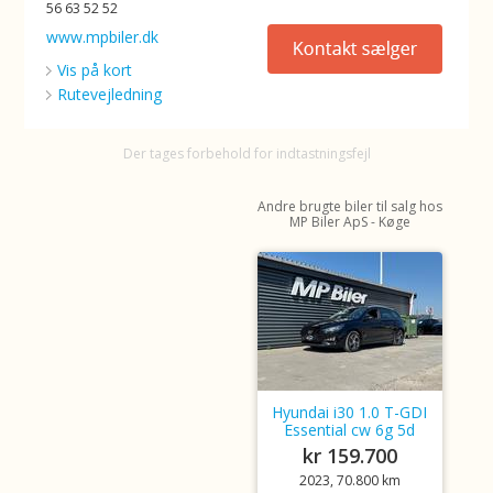
56 63 52 52
www.mpbiler.dk
Vis på kort
Rutevejledning
Der tages forbehold for indtastningsfejl
Andre brugte biler til salg hos
MP Biler ApS - Køge
Hyundai i30 1.0 T-GDI
Essential cw 6g 5d
kr 159.700
2023, 70.800 km