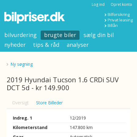
Log ind
Opret konto
Bilforsikring
Privat leasing
Billån
bilvurdering
brugte biler
sælg din bil
nyheder
tips & råd
analyser
Ny søgning
2019 Hyundai Tucson 1.6 CRDi SUV
DCT 5d - kr 149.900
Oversigt
Store Billeder
Indreg. 1
12/2019
Kilometerstand
147.800 km
Gear
Automatisk