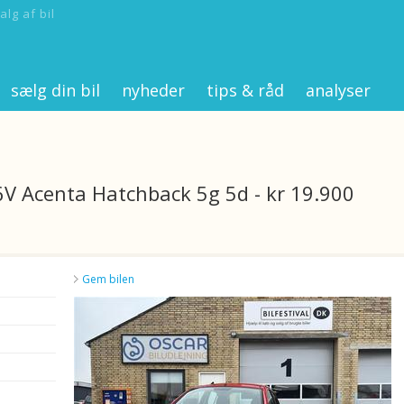
alg af bil
sælg din bil
nyheder
tips & råd
analyser
6V Acenta Hatchback 5g 5d - kr 19.900
Gem bilen