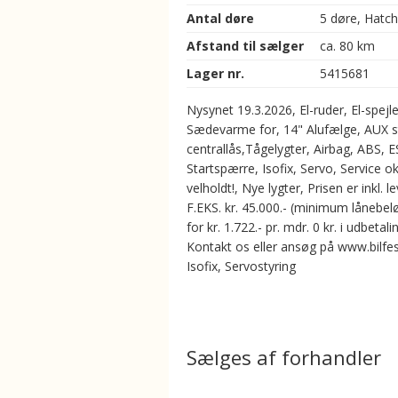
Antal døre
5 døre, Hatc
Afstand til sælger
ca. 80 km
Lager nr.
5415681
Nysynet 19.3.2026, El-ruder, El-spejle
Sædevarme for, 14" Alufælge, AUX sti
centrallås,Tågelygter, Airbag, ABS, E
Startspærre, Isofix, Servo, Service 
velholdt!, Nye lygter, Prisen er inkl. l
F.EKS. kr. 45.000.- (minimum lånebelø
for kr. 1.722.- pr. mdr. 0 kr. i udbetali
Kontakt os eller ansøg på www.bilfest
Isofix, Servostyring
Sælges af forhandler