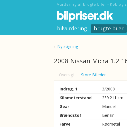
Vurdering af brugte biler - Køb og s
bilvurdering
brugte biler
Ny søgning
2008 Nissan Micra 1.2 1
Oversigt
Store Billeder
Indreg. 1
3/2008
Kilometerstand
239.211 km
Gear
Manuel
Brændstof
Benzin
Farve
Rødmetal