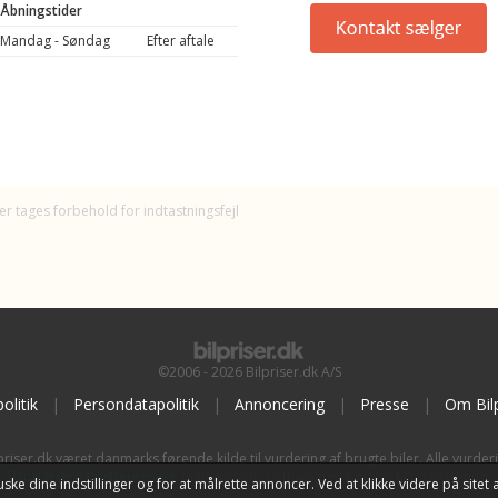
Åbningstider
Mandag - Søndag
Efter aftale
er tages forbehold for indtastningsfejl
©2006 - 2026 Bilpriser.dk A/S
olitik
|
Persondatapolitik
|
Annoncering
|
Presse
|
Om Bilp
priser.dk været danmarks førende kilde til vurdering af brugte biler. Alle vurder
BilpriserPro Prisberegning
, bilbranchens uafhængige værktøj til bilvurdering.
t huske dine indstillinger og for at målrette annoncer. Ved at klikke videre på si