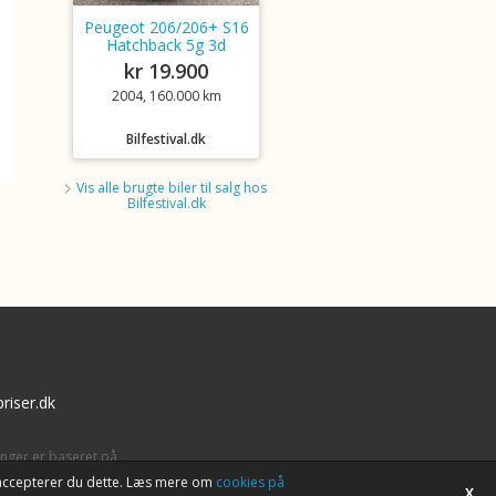
Peugeot 206/206+ S16
Hatchback 5g 3d
kr 19.900
2004, 160.000 km
Bilfestival.dk
Vis alle brugte biler til salg hos
Bilfestival.dk
riser.dk
inger er baseret på
tet accepterer du dette. Læs mere om
cookies på
X