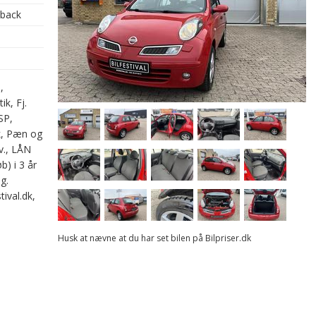
hback
,
k, Fj.
SP,
ok, Pæn og
ev., LÅN
b) i 3 år
ng.
ival.dk,
Husk at nævne at du har set bilen på Bilpriser.dk