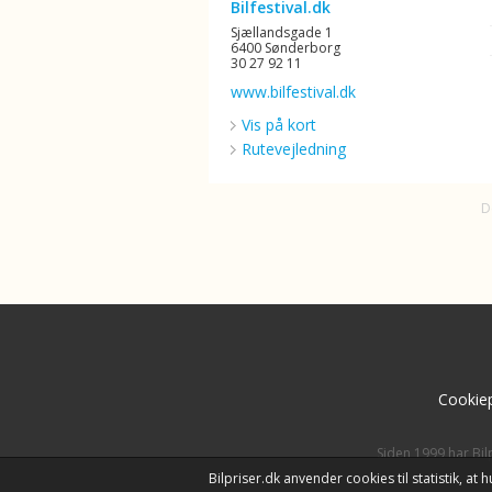
Bilfestival.dk
Sjællandsgade 1
6400 Sønderborg
30 27 92 11
www.bilfestival.dk
Vis på kort
Rutevejledning
D
Cookiep
Siden 1999 har Bil
Bilpriser.dk anvender cookies til statistik, a