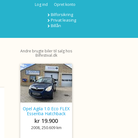
Log ind
Opret konto
Bilforsikring
Privat leasing
Billån
Andre brugte biler til salg hos
Bilfestival.dk
Opel Agila 1.0 Eco FLEX
Essentia Hatchback
kr 19.900
2008, 250.609 km