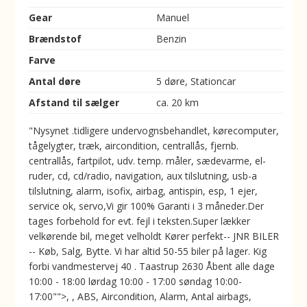
Gear
Manuel
Brændstof
Benzin
Farve
Antal døre
5 døre, Stationcar
Afstand til sælger
ca. 20 km
"Nysynet .tidligere undervognsbehandlet, kørecomputer,
tågelygter, træk, aircondition, centrallås, fjernb.
centrallås, fartpilot, udv. temp. måler, sædevarme, el-
ruder, cd, cd/radio, navigation, aux tilslutning, usb-a
tilslutning, alarm, isofix, airbag, antispin, esp, 1 ejer,
service ok, servo,Vi gir 100% Garanti i 3 måneder.Der
tages forbehold for evt. fejl i teksten.Super lækker
velkørende bil, meget velholdt Kører perfekt-- JNR BILER
-- Køb, Salg, Bytte. Vi har altid 50-55 biler på lager. Kig
forbi vandmestervej 40 . Taastrup 2630 Åbent alle dage
10:00 - 18:00 lørdag 10:00 - 17:00 søndag 10:00-
17:00"">, , ABS, Aircondition, Alarm, Antal airbags,