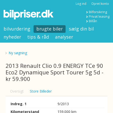
Log ind
Opret konto
Bilforsikring
Privat leasing
Billån
bilvurdering
brugte biler
sælg din bil
nyheder
tips & råd
analyser
Ny søgning
2013 Renault Clio 0.9 ENERGY TCe 90
Eco2 Dynamique Sport Tourer 5g 5d -
kr 59.900
Oversigt
Store Billeder
Indreg. 1
9/2013
Kilometerstand
159.000 km