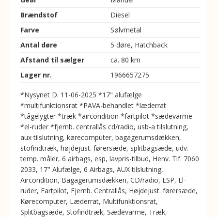
Brændstof
Diesel
Farve
Sølvmetal
Antal døre
5 døre, Hatchback
Afstand til sælger
ca. 80 km
Lager nr.
1966657275
*Nysynet D. 11-06-2025 *17" alufælge
*multifunktionsrat *PAVA-behandlet *læderrat
*tågelygter *træk *aircondition *fartpilot *sædevarme
*el-ruder *fjernb. centrallås cd/radio, usb-a tilslutning,
aux tilslutning, kørecomputer, bagagerumsdækken,
stofindtræk, højdejust. førersæde, splitbagsæde, udv.
temp. måler, 6 airbags, esp, lavpris-tilbud, Henv. Tlf. 7060
2033, 17" Alufælge, 6 Airbags, AUX tilslutning,
Aircondition, Bagagerumsdækken, CD/radio, ESP, El-
ruder, Fartpilot, Fjernb. Centrallås, Højdejust. førersæde,
Kørecomputer, Læderrat, Multifunktionsrat,
Splitbagsæde, Stofindtræk, Sædevarme, Træk,