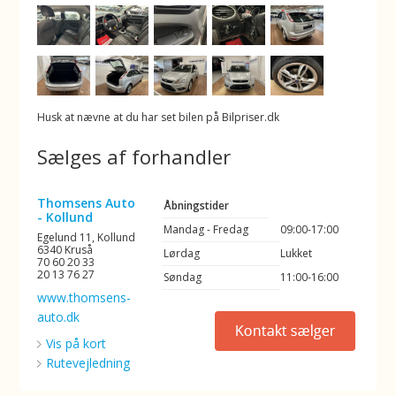
Husk at nævne at du har set bilen på Bilpriser.dk
Sælges af forhandler
Thomsens Auto
Åbningstider
- Kollund
Mandag - Fredag
09:00-17:00
Egelund 11, Kollund
6340 Kruså
Lørdag
Lukket
70 60 20 33
20 13 76 27
Søndag
11:00-16:00
www.thomsens-
auto.dk
Vis på kort
Rutevejledning