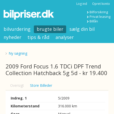
Log ind
Opret konto
Bilforsikring
Privat leasing
Billån
bilvurdering
brugte biler
sælg din bil
nyheder
tips & råd
analyser
Ny søgning
2009 Ford Focus 1.6 TDCi DPF Trend
Collection Hatchback 5g 5d - kr 19.400
Oversigt
Store Billeder
Indreg. 1
5/2009
Kilometerstand
316.000 km
Gear
Manuel