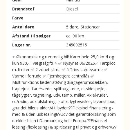
Brændstof
Diesel
Farve
Antal døre
5 døre, Stationcar
Afstand til sælger
ca. 90 km
Lager nr.
345092515
⭐ Økonomisk og rummelig bil! Kører hele 25,0 km/l og
kun 930,- i vægtafgift! ⭐ ✅ Nysynet 06/2026✅ Fartpilot
m. limiter ✅ 2 zonet klima ✅ 5 Trins sædevarme ✅
Varme i forrude ✅ Fjernbetjent centrallås ✅
Multifunktions læderratØvrig :Bagagerumsdækken,
højdejust. førersæde, splitbagsæde, el-sidespejle,
tågelygter, tagræling, udv. temp. måler, 4x el-ruder,
cd/radio, aux tilslutning, isofix, lygtevasker, lavpristilbud
grundet bilens alder.Vi tilbyder:??Fleksibel finansiering -
med & uden udbetaling!??Udvidet garantiforsikring som
dækker bilen i Danmark og hele Europa.??Finansiel
leasing (flexleasing) & splitleasing til privat og erhverv.??