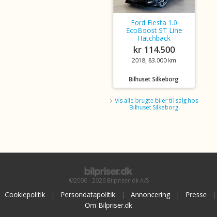
Ford Fiesta 1.0
EcoBoost ST Line
Hatchback
kr 114.500
2018, 83.000 km
Bilhuset Silkeborg
Vis alle brugte biler til salg hos
Bilhuset Silkeborg
©2006 - 2026 Bilpriser.dk A/S
Cookiepolitik
|
Persondatapolitik
|
Annoncering
|
Presse
|
Om Bilpriser.dk