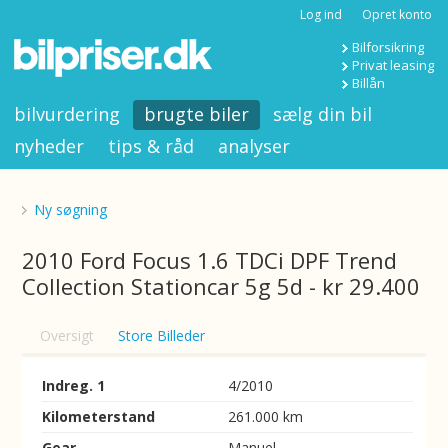
Log ind
Opret konto
Bilforsikring
Privat leasing
Billån
bilvurdering
brugte biler
sælg din bil
nyheder
tips & råd
analyser
Ny søgning
2010 Ford Focus 1.6 TDCi DPF Trend
Collection Stationcar 5g 5d - kr 29.400
Oversigt
Store Billeder
Indreg. 1
4/2010
Kilometerstand
261.000 km
Gear
Manuel