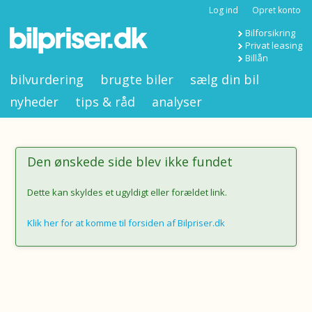
Log ind
Opret konto
Bilforsikring
Privat leasing
Billån
bilvurdering
brugte biler
sælg din bil
nyheder
tips & råd
analyser
Den ønskede side blev ikke fundet
Dette kan skyldes et ugyldigt eller forældet link.
Klik her for at komme til forsiden af Bilpriser.dk