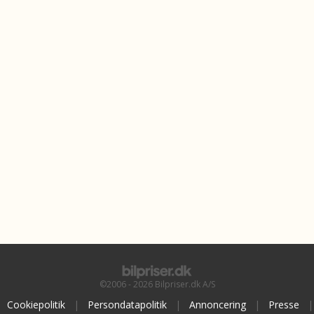
©2006 - 2026 Bilpriser.dk A/S
Cookiepolitik
|
Persondatapolitik
|
Annoncering
|
Presse
|