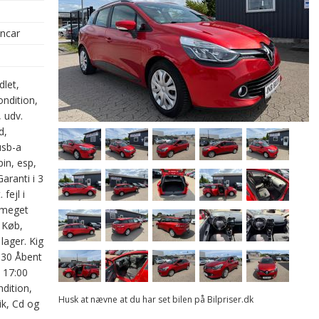
oncar
dlet,
ondition,
, udv.
d,
usb-a
pin, esp,
aranti i 3
fejl i
, meget
 Køb,
 lager. Kig
630 Åbent
- 17:00
dition,
Husk at nævne at du har set bilen på Bilpriser.dk
ik, Cd og