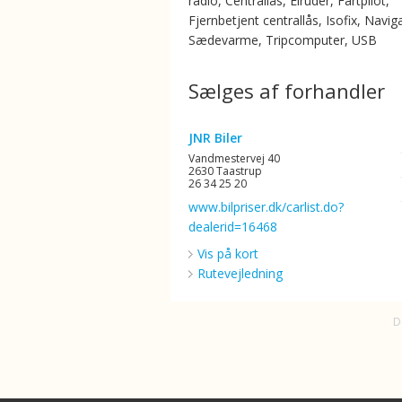
radio, Centrallås, Elruder, Fartpilot,
Fjernbetjent centrallås, Isofix, Navig
Sædevarme, Tripcomputer, USB
Sælges af forhandler
JNR Biler
Vandmestervej 40
2630 Taastrup
26 34 25 20
www.bilpriser.dk/carlist.do?
dealerid=16468
Vis på kort
Rutevejledning
D