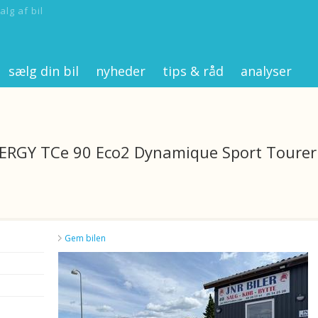
alg af bil
sælg din bil
nyheder
tips & råd
analyser
NERGY TCe 90 Eco2 Dynamique Sport Tourer
Gem bilen