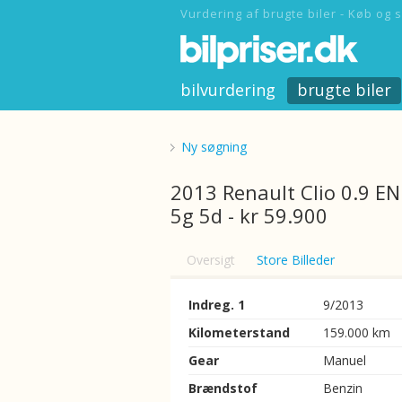
Vurdering af brugte biler - Køb og s
bilvurdering
brugte biler
Ny søgning
2013 Renault Clio 0.9 E
5g 5d - kr 59.900
Oversigt
Store Billeder
Indreg. 1
9/2013
Kilometerstand
159.000 km
Gear
Manuel
Brændstof
Benzin