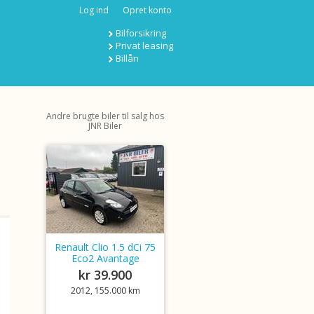
Log ind
Opret konto
Bilforsikring
Privat leasing
Billån
Andre brugte biler til salg hos
JNR Biler
Renault Clio 1.5 dCi 75
Eco2 Avantage
kr 39.900
2012, 155.000 km