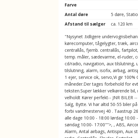
Farve
Antal døre
5 døre, Stati
Afstand til sælger
ca. 120 km
"Nysynet .tidligere undervognsbehan
kørecomputer, tågelygter, træk, airc
centrallås, fjernb. centrallås, fartpilot
temp. måler, sædevarme, el-ruder, c
cd/radio, navigation, aux tilslutning, 
tilslutning, alarm, isofix, airbag, antis
1 ejer, service ok, servo,Vi gir 100% G
måneder.Der tages forbehold for evt. 
teksten.Super lækker velkørende bil
velholdt Kører perfekt-- JNR BILER --
Salg, Bytte. Vi har altid 50-55 biler på
forbi vandmestervej 40 . Taastrup 2
alle dage 10:00 - 18:00 lørdag 10:00 
søndag 10:00- 17:00"">, , ABS, Aircon
Alarm, Antal airbags, Antispin, Aux st