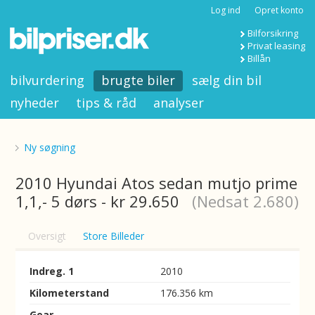
Log ind
Opret konto
Bilforsikring
Privat leasing
Billån
bilvurdering
brugte biler
sælg din bil
nyheder
tips & råd
analyser
Ny søgning
2010 Hyundai Atos sedan mutjo prime
1,1,- 5 dørs - kr 29.650
(Nedsat 2.680)
Oversigt
Store Billeder
Indreg. 1
2010
Kilometerstand
176.356 km
Gear