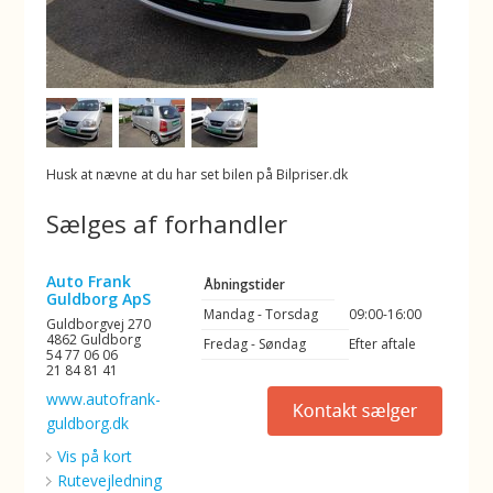
Husk at nævne at du har set bilen på Bilpriser.dk
Sælges af forhandler
Auto Frank
Åbningstider
Guldborg ApS
Mandag - Torsdag
09:00-16:00
Guldborgvej 270
4862 Guldborg
Fredag - Søndag
Efter aftale
54 77 06 06
21 84 81 41
www.autofrank-
guldborg.dk
Vis på kort
Rutevejledning