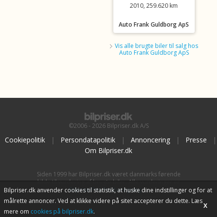
2010, 259.620 km
Auto Frank Guldborg ApS
Vis alle brugte biler til salg hos
Auto Frank Guldborg ApS
©2006 - 2026 Bilpriser.dk A/S
Cookiepolitik
|
Persondatapolitik
|
Annoncering
|
Presse
|
Om Bilpriser.dk
Siden 1999 har Bilpriser.dk været danmarks førende
kilde til vurdering af brugte biler. Alle vurderinger er
baseret på
BilpriserPro Prisberegning
, bilbranchens
Bilpriser.dk anvender cookies til statistik, at huske dine indstillinger og for at
uafhængige værktøj til bilvurdering.
målrette annoncer. Ved at klikke videre på sitet accepterer du dette. Læs
X
mere om
cookies på bilpriser.dk
.