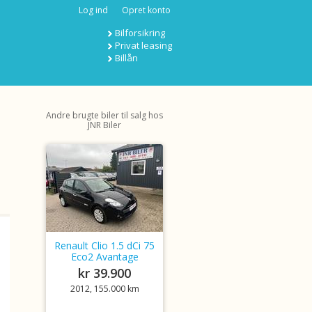
Log ind
Opret konto
Bilforsikring
Privat leasing
Billån
Andre brugte biler til salg hos
JNR Biler
Renault Clio 1.5 dCi 75
Eco2 Avantage
kr 39.900
2012, 155.000 km