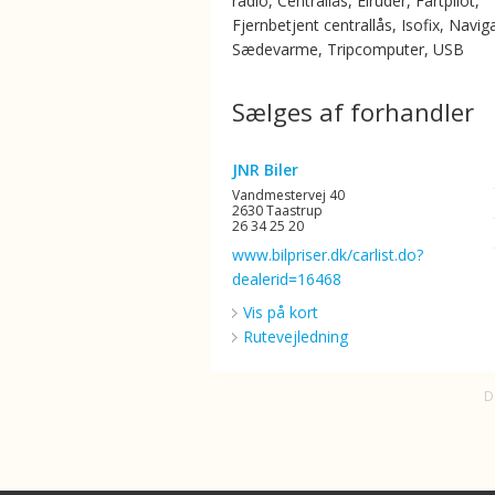
radio, Centrallås, Elruder, Fartpilot,
Fjernbetjent centrallås, Isofix, Navig
Sædevarme, Tripcomputer, USB
Sælges af forhandler
JNR Biler
Vandmestervej 40
2630 Taastrup
26 34 25 20
www.bilpriser.dk/carlist.do?
dealerid=16468
Vis på kort
Rutevejledning
D