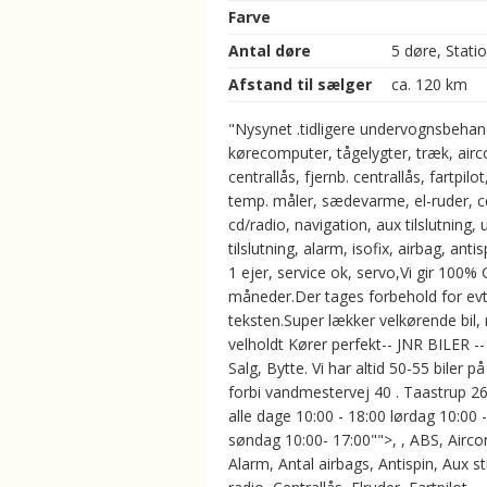
Farve
Antal døre
5 døre, Stati
Afstand til sælger
ca. 120 km
"Nysynet .tidligere undervognsbehan
kørecomputer, tågelygter, træk, airc
centrallås, fjernb. centrallås, fartpilot
temp. måler, sædevarme, el-ruder, c
cd/radio, navigation, aux tilslutning, 
tilslutning, alarm, isofix, airbag, antis
1 ejer, service ok, servo,Vi gir 100% G
måneder.Der tages forbehold for evt. 
teksten.Super lækker velkørende bil
velholdt Kører perfekt-- JNR BILER --
Salg, Bytte. Vi har altid 50-55 biler på
forbi vandmestervej 40 . Taastrup 2
alle dage 10:00 - 18:00 lørdag 10:00 
søndag 10:00- 17:00"">, , ABS, Aircon
Alarm, Antal airbags, Antispin, Aux st