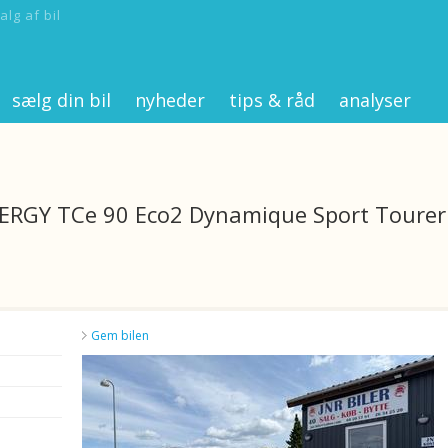
alg af bil
sælg din bil
nyheder
tips & råd
analyser
NERGY TCe 90 Eco2 Dynamique Sport Tourer
Gem bilen