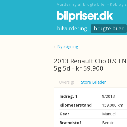
Vurdering af brugte biler - Køb og s
bilvurdering
brugte biler
Ny søgning
2013 Renault Clio 0.9 E
5g 5d - kr 59.900
Oversigt
Store Billeder
Indreg. 1
9/2013
Kilometerstand
159.000 km
Gear
Manuel
Brændstof
Benzin