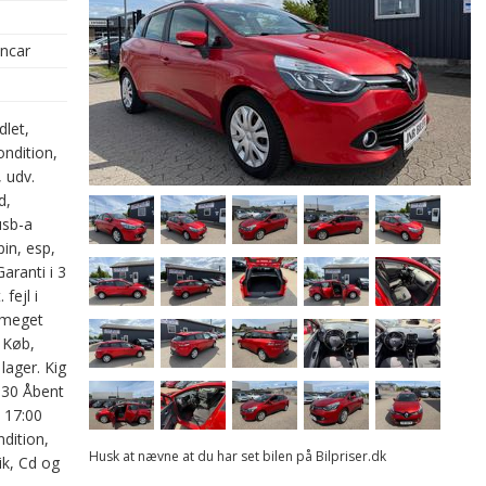
oncar
dlet,
ondition,
, udv.
d,
usb-a
pin, esp,
aranti i 3
fejl i
, meget
 Køb,
 lager. Kig
630 Åbent
- 17:00
dition,
Husk at nævne at du har set bilen på Bilpriser.dk
ik, Cd og