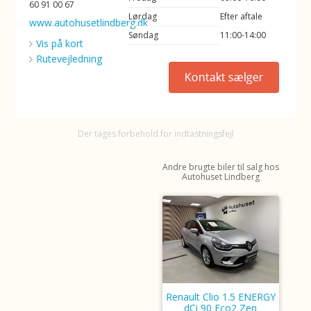
60 91 00 67
Lørdag
Efter aftale
www.autohusetlindberg.dk
Søndag
11:00-14:00
Vis på kort
Rutevejledning
Der tages forbehold for indtastningsfejl
Andre brugte biler til salg hos
Autohuset Lindberg
Renault Clio 1.5 ENERGY
dCi 90 Eco2 Zen