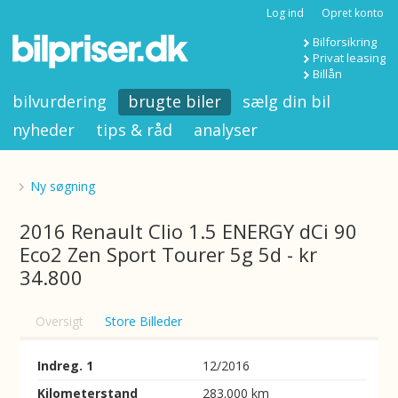
Log ind
Opret konto
Bilforsikring
Privat leasing
Billån
bilvurdering
brugte biler
sælg din bil
nyheder
tips & råd
analyser
Ny søgning
2016 Renault Clio 1.5 ENERGY dCi 90
Eco2 Zen Sport Tourer 5g 5d - kr
34.800
Oversigt
Store Billeder
Indreg. 1
12/2016
Kilometerstand
283.000 km