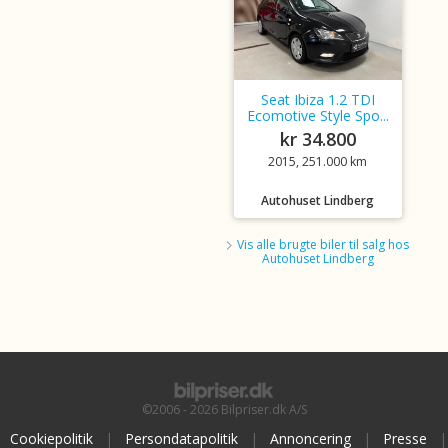
Seat Ibiza 1.2 TDI
Ecomotive Style Spo...
kr 34.800
2015, 251.000 km
Autohuset Lindberg
Vis alle brugte biler til salg hos
Autohuset Lindberg
©2006 - 2026 Bilpriser.dk A/S
Cookiepolitik
|
Persondatapolitik
|
Annoncering
|
Presse
|