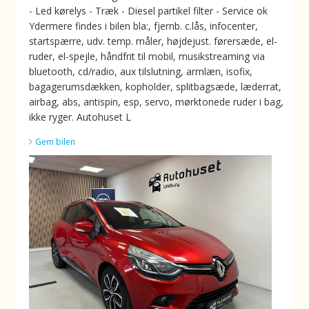
- Led kørelys - Træk - Diesel partikel filter - Service ok
Ydermere findes i bilen bla:, fjernb. c.lås, infocenter,
startspærre, udv. temp. måler, højdejust. førersæde, el-
ruder, el-spejle, håndfrit til mobil, musikstreaming via
bluetooth, cd/radio, aux tilslutning, armlæn, isofix,
bagagerumsdækken, kopholder, splitbagsæde, læderrat,
airbag, abs, antispin, esp, servo, mørktonede ruder i bag,
ikke ryger. Autohuset L
Gem bilen