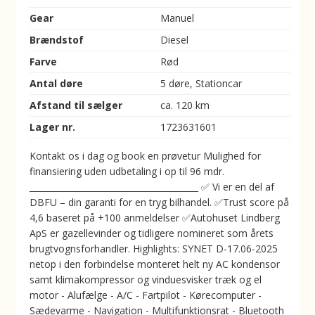
Gear
Manuel
Brændstof
Diesel
Farve
Rød
Antal døre
5 døre, Stationcar
Afstand til sælger
ca. 120 km
Lager nr.
1723631601
Kontakt os i dag og book en prøvetur Mulighed for
finansiering uden udbetaling i op til 96 mdr.
________________________________________ ✅ Vi er en del af
DBFU – din garanti for en tryg bilhandel. ✅Trust score på
4,6 baseret på +100 anmeldelser ✅Autohuset Lindberg
ApS er gazellevinder og tidligere nomineret som årets
brugtvognsforhandler. Highlights: SYNET D-17.06-2025
netop i den forbindelse monteret helt ny AC kondensor
samt klimakompressor og vinduesvisker træk og el
motor - Alufælge - A/C - Fartpilot - Kørecomputer -
Sædevarme - Navigation - Multifunktionsrat - Bluetooth